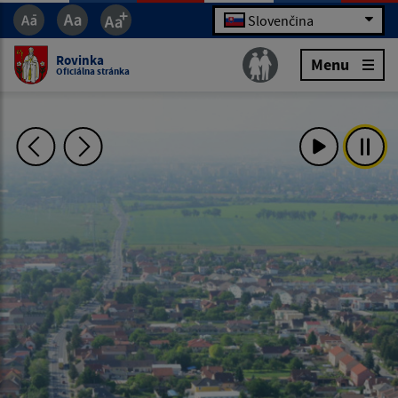
Slovenčina
Rovinka
Menu
Oficiálna stránka