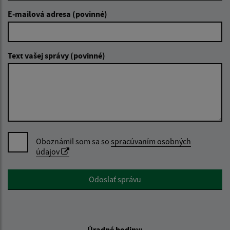
E-mailová adresa (povinné)
Text vašej správy (povinné)
Oboznámil som sa so
spracúvaním osobných
údajov
Google reCaptcha Response
Odoslať správu
Úradné hodiny: