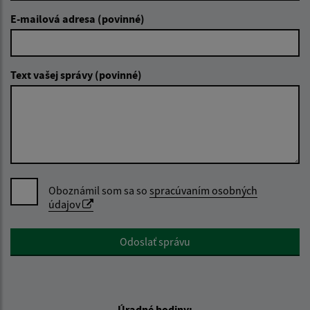
E-mailová adresa (povinné)
Text vašej správy (povinné)
Oboznámil som sa so
spracúvaním osobných
údajov
Google reCaptcha Response
Odoslať správu
Úradné hodiny: