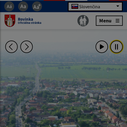
Slovenčina
Rovinka
Menu
Oficiálna stránka