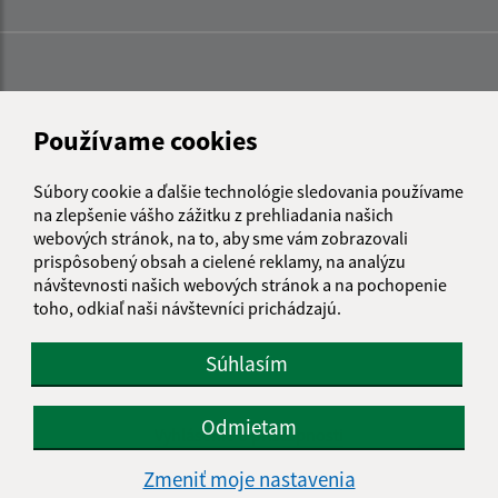
Používame cookies
Súbory cookie a ďalšie technológie sledovania používame
na zlepšenie vášho zážitku z prehliadania našich
webových stránok, na to, aby sme vám zobrazovali
prispôsobený obsah a cielené reklamy, na analýzu
návštevnosti našich webových stránok a na pochopenie
toho, odkiaľ naši návštevníci prichádzajú.
Súhlasím
Informácie o stránke:
Odmietam
Vyhlásenie o prístupnosti
Autorské práva
Zmeniť moje nastavenia
Ochrana osobných údajov