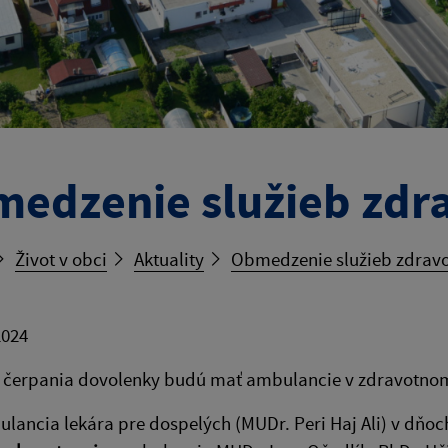
edzenie služieb zdr
Život v obci
Aktuality
Obmedzenie služieb zdravo
2024
 čerpania dovolenky budú mať ambulancie v zdravotnom
lancia lekára pre dospelých (MUDr. Peri Haj Ali) v dňo