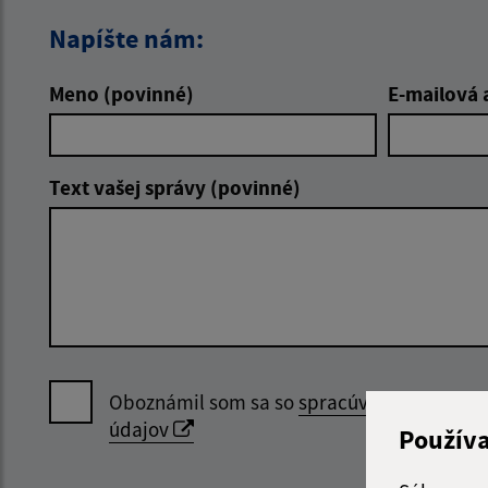
Napíšte nám:
Meno (povinné)
E-mailová 
Text vašej správy (povinné)
Oboznámil som sa so
spracúvaním osobný
údajov
Použív