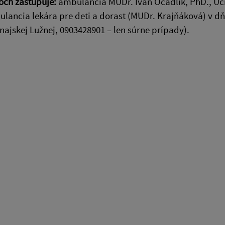
och zastupuje:
ambulancia MUDr. Ivan Očadlík, PhD., Učit
lancia lekára pre deti a dorast (MUDr. Krajňáková) v d
najskej Lužnej, 0903428901 – len súrne prípady).