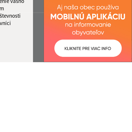
enie vášho
ám
števnosti
vníci
ované:
Správca obsahu:
11:28 hod.
Správca obsahu je Obec Rovinka.