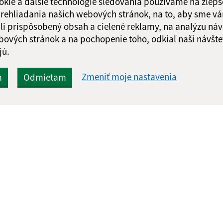
okie a ďalšie technológie sledovania používame na zlepš
 prehliadania našich webových stránok, na to, aby sme v
li prispôsobený obsah a cielené reklamy, na analýzu náv
bových stránok a na pochopenie toho, odkiaľ naši návšte
jú.
Zmeniť moje nastavenia
m
Odmietam
Rýchle odkazy:
Aktualiz
nku
Aktuality
05.08.2026 