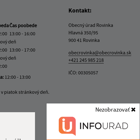
Kontakt:
Obecný úrad Rovinka
beda
Čas poobede
Hlavná 350/95
2:00
13:00 - 16:00
900 41 Rovinka
ový deň
2:00
13:00 - 17:00
obecrovinka@obecrovinka.sk
ový deň
+421 245 985 218
2:00
IČO: 00305057
ka:
12:00 - 13:00
v piatok stránkový deň.
Nezobrazovať