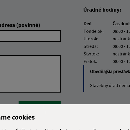
Úradné hodiny:
Deň
Čas doo
adresa (povinné)
Pondelok:
08:00 - 1
Utorok:
nestránk
Streda:
08:00 - 1
Štvrtok:
nestránk
Piatok:
08:00 - 1
Obedňajšia prestáv
Stavebný úrad nemá 
Google reCaptcha Response
Odoslať
ch
správu
ame cookies