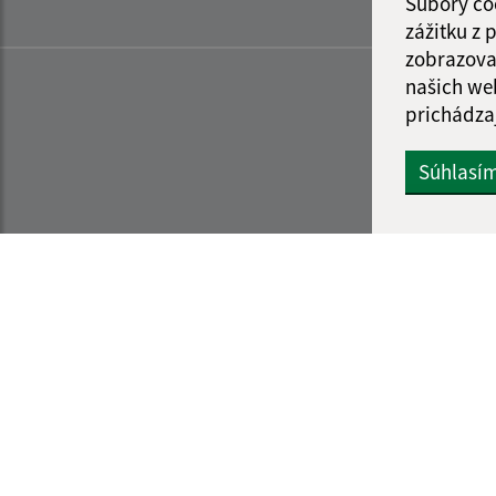
Súbory co
zážitku z
zobrazova
našich we
prichádza
Súhlasí
Informácie o stránke:
Navigácia:
Vyhlásenie o prístupnosti
Vytlačiť aktuálnu strá