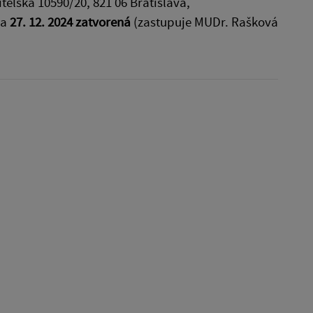
eľská 10590/20, 821 06 Bratislava,
ňa
27. 12. 2024 zatvorená
(zastupuje MUDr. Rašková