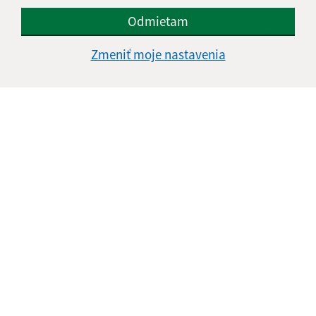
Informácie o stránke:
Odmietam
Vyhlásenie o prístupnosti
Zmeniť moje nastavenia
Autorské práva
Ochrana osobných údajov
Navigácia:
Vytlačiť aktuálnu stránku
Mapa stránok
Cookies
Rýchle odkazy:
Aktuality
Úradná tabuľa
Obecný úrad
Obecné zastupiteľstvo
Tlačivá
Odkaz na starú verziu stránky