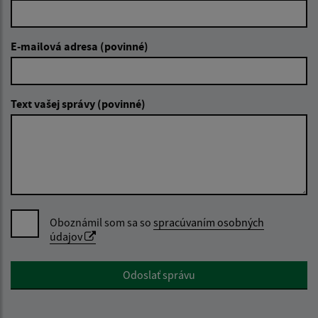
E-mailová adresa (povinné)
Text vašej správy (povinné)
Oboznámil som sa so
spracúvaním osobných
údajov
Google reCaptcha Response
Odoslať správu