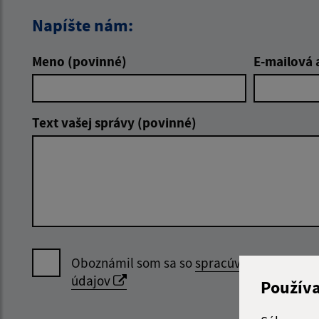
Napíšte nám:
Meno (povinné)
E-mailová 
Text vašej správy (povinné)
Oboznámil som sa so
spracúvaním osobný
údajov
Použív