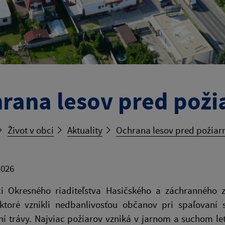
rana lesov pred poži
Život v obci
Aktuality
Ochrana lesov pred požiar
2026
íci Okresného riaditeľstva Hasičského a záchranného 
 ktoré vznikli nedbanlivosťou občanov pri spaľovaní
í trávy. Najviac požiarov vzniká v jarnom a suchom le