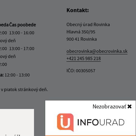
Kontakt:
Obecný úrad Rovinka
beda
Čas poobede
Hlavná 350/95
2:00
13:00 - 16:00
900 41 Rovinka
ový deň
2:00
13:00 - 17:00
obecrovinka@obecrovinka.sk
ový deň
+421 245 985 218
2:00
IČO: 00305057
ka:
12:00 - 13:00
v piatok stránkový deň.
Nezobrazovať