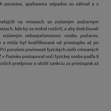
ých porastov, spaľovania odpadov zo záhrad a v
efajčili na miestach so zvýšeným požiarnym
tach, kde by sa mohol rozšíriť, a aby dodržiavali
o zvýšeným nebezpečenstvom vzniku požiarov.
 a môže byť kvalifikované od priestupku až po
 Pri porušení povinností fyzických osôb citovaných
 v Pezinku postupovať voči fyzickej osobe podľa §
orších predpisov a uložiť sankciu za priestupok až