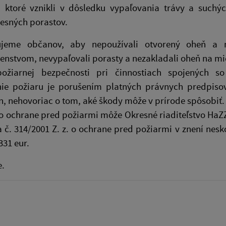
, ktoré vznikli v dôsledku vypaľovania trávy a such
 lesných porastov.
ujeme občanov, aby nepoužívali otvorený oheň a n
nstvom, nevypaľovali porasty a nezakladali oheň na mies
ožiarnej bezpečnosti pri činnostiach spojených s
ie požiaru je porušením platných právnych predpisov
in, nehovoriac o tom, aké škody môže v prírode spôsobiť.
o ochrane pred požiarmi môže Okresné riaditeľstvo HaZZ
 č. 314/2001 Z. z. o ochrane pred požiarmi v znení nesk
331 eur.
.