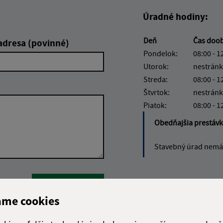
Úradné hodiny:
Deň
Čas doo
adresa (povinné)
Pondelok:
08:00 - 1
Utorok:
nestránk
Streda:
08:00 - 1
Štvrtok:
nestránk
Piatok:
08:00 - 1
Obedňajšia prestáv
Stavebný úrad nemá 
Google reCaptcha Response
Odoslať
ch
správu
ame cookies