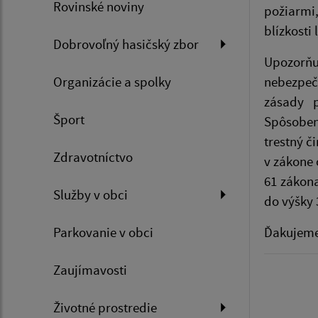
Rovinské noviny
požiarmi
blízkosti
Dobrovoľný hasičský zbor
Upozorň
Organizácie a spolky
nebezpeče
zásady p
Šport
Spôsoben
trestný č
Zdravotníctvo
v zákone 
61 zákona
Služby v obci
do výšky 
Parkovanie v obci
Ďakujeme
Zaujímavosti
Životné prostredie