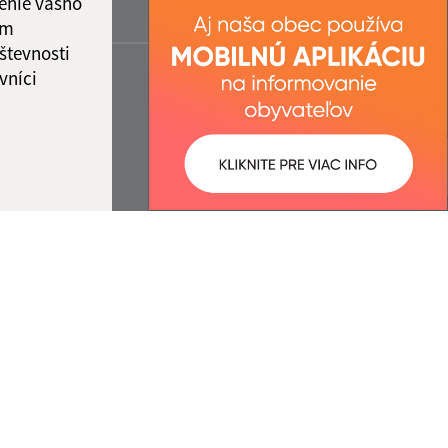
enie vášho
ám
števnosti
vníci
ované:
Správca obsahu:
14:24 hod.
Správca obsahu je Obec Rovinka.