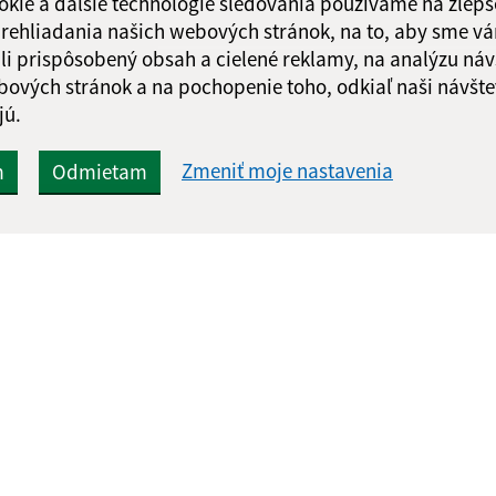
okie a ďalšie technológie sledovania používame na zlepš
 prehliadania našich webových stránok, na to, aby sme v
li prispôsobený obsah a cielené reklamy, na analýzu náv
bových stránok a na pochopenie toho, odkiaľ naši návšte
jú.
Zmeniť moje nastavenia
m
Odmietam
Rýchle odkazy:
Aktualiz
nku
Aktuality
07.08.2026 