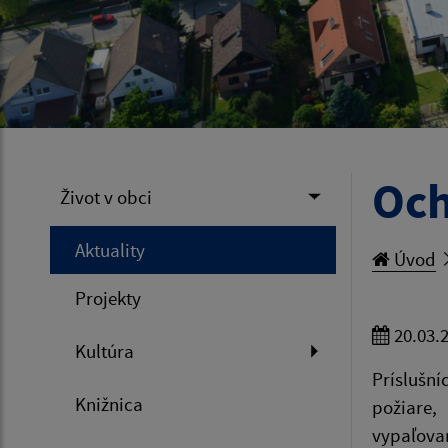
Och
Život v obci
Aktuality
Úvod
Projekty
20.03.
Kultúra
Príslušn
Knižnica
požiare,
vypaľovan