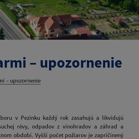
armi – upozornenie
mi – upozornenie
zboru v Pezinku každý rok zasahujú a likvidujú
 suchej révy, odpadov z vinohradov a záhrad a
tnom období. Vyšší počet požiarov je zapríčinený