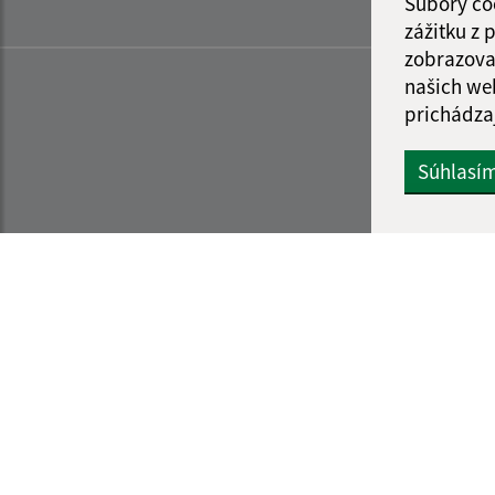
Súbory co
zážitku z
zobrazova
našich we
prichádza
Súhlasí
Informácie o stránke:
Navigácia:
Vyhlásenie o prístupnosti
Vytlačiť aktuálnu strá