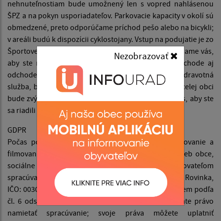
nehnuteľnostiam bude umožnený len s vopred nahlásenou
ŠPZ a na pokyn usporiadateľov. Parkovacie kapacity v okolí sú
obmedzené, preto odporúčame príchod pešo alebo na bicykli;
v areáli budú k dispozícii cyklostojany. Vstup na podujatie je zo
Športovej ulice cez hlavnú bránu (pri cintoríne). Žiadame vás,
Nezobrazovať
aby ste rešpektovali pokyny usporiadateľov pri príchode aj
odchode. Na bezpečnosť účastníkov dohliadne zdravotná
služba, bezpečnostná služba a dobrovoľní hasiči. V celej obci
bude zvýšený počet policajných hliadok; prosíme vás, aby ste
sa riadili ich pokynmi.
GDPR
Počas podujatia bude v areáli prebiehať fotografovanie a
filmovanie na účely propagácie a dokumentácie (web obce,
sociálne siete, obecné noviny, kronika). Prevádzkovateľom
spracúvania je Obec Rovinka, Hlavná 350/95, 900 41 Rovinka,
IČO: 00305057; právnym základom je oprávnený záujem podľa
čl. 6 ods. 1 písm. f) GDPR. Ako dotknutá osoba máte právo
namietať spracúvanie; svoje práva môžete uplatniť