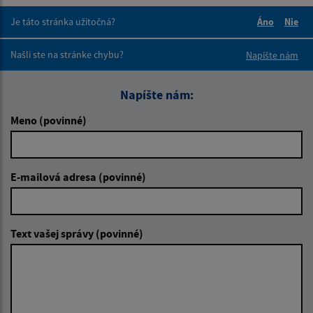
Je táto stránka užitočná?
Áno
Nie
Boli tieto 
Boli 
Našli ste na stránke chybu?
Napíšte nám
Napíšte nám:
Meno (povinné)
E-mailová adresa (povinné)
Text vašej správy (povinné)