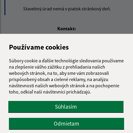
Stavebný úrad nemá v piatok stránkový deň.
Kontakt:
Obecný úrad Rovinka
Používame cookies
Hlavná 350/95
900 41 Rovinka
Súbory cookie a ďalšie technológie sledovania používame
obecrovinka@obecrovinka.sk
na zlepšenie vášho zážitku z prehliadania našich
webových stránok, na to, aby sme vám zobrazovali
+421 245 985 218
prispôsobený obsah a cielené reklamy, na analýzu
IČO: 00305057
návštevnosti našich webových stránok a na pochopenie
toho, odkiaľ naši návštevníci prichádzajú.
Súhlasím
Odmietam