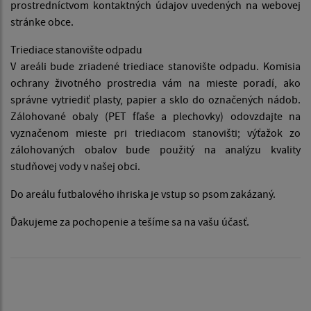
prostredníctvom kontaktných údajov uvedených na webovej
stránke obce.
Triediace stanovište odpadu
V areáli bude zriadené triediace stanovište odpadu. Komisia
ochrany životného prostredia vám na mieste poradí, ako
správne vytriediť plasty, papier a sklo do označených nádob.
Zálohované obaly (PET fľaše a plechovky) odovzdajte na
vyznačenom mieste pri triediacom stanovišti; výťažok zo
zálohovaných obalov bude použitý na analýzu kvality
studňovej vody v našej obci.
Do areálu futbalového ihriska je vstup so psom zakázaný.
Ďakujeme za pochopenie a tešíme sa na vašu účasť.