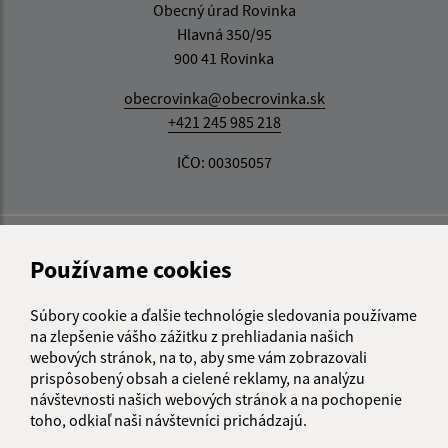
Obecný úrad Rovinka
Hlavná 350/95
900 41 Rovinka
obecrovinka@obecrovinka.sk
+421 245 985 218
IČO: 00305057
Používame cookies
Súbory cookie a ďalšie technológie sledovania používame
na zlepšenie vášho zážitku z prehliadania našich
webových stránok, na to, aby sme vám zobrazovali
prispôsobený obsah a cielené reklamy, na analýzu
návštevnosti našich webových stránok a na pochopenie
toho, odkiaľ naši návštevníci prichádzajú.