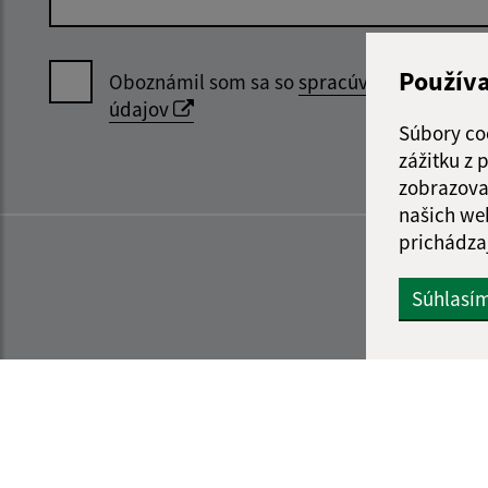
Použív
Oboznámil som sa so
spracúvaním osobný
údajov
Súbory co
zážitku z
zobrazova
našich we
prichádza
Súhlasí