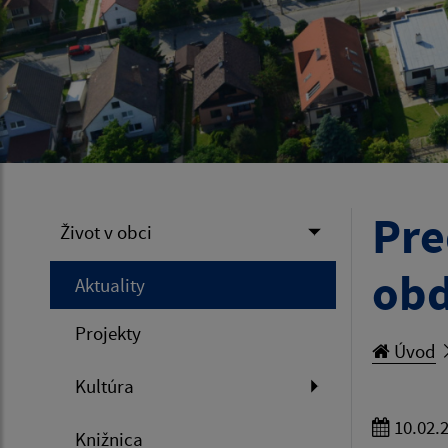
Pre
Život v obci
obd
Aktuality
Projekty
Úvod
Kultúra
10.02.
Knižnica