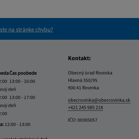
 ste na stránke chybu?
vás užitočné?
e pre vás užitočné?
Kontakt:
Obecný úrad Rovinka
beda
Čas poobede
Hlavná 350/95
2:00
13:00 - 16:00
900 41 Rovinka
ový deň
2:00
13:00 - 17:00
obecrovinka@obecrovinka.sk
ový deň
+421 245 985 218
2:00
IČO: 00305057
ka:
12:00 - 13:00