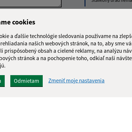
Stavebný úrad nemá 
Google reCaptcha Response
ame cookies
Odoslať
ch
správu
okie a ďalšie technológie sledovania používame na zlepš
 prehliadania našich webových stránok, na to, aby sme v
li prispôsobený obsah a cielené reklamy, na analýzu náv
bových stránok a na pochopenie toho, odkiaľ naši návšte
jú.
Zmeniť moje nastavenia
m
Odmietam