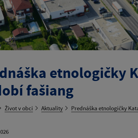
dnáška etnologičky K
obí fašiang
Život v obci
Aktuality
Prednáška etnologičky Kat
2026