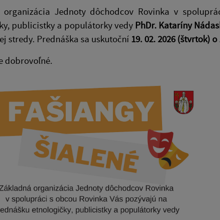
 organizácia Jednoty dôchodcov Rovinka v spoluprá
ky, publicistky a populátorky vedy
PhDr. Kataríny Nádas
j stredy. Prednáška sa uskutoční
19. 02. 2026 (štvrtok) o
e dobrovoľné.