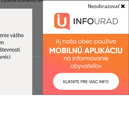
v piatok stránkový deň.
Nezobrazovať
enie vášho
ám
števnosti
vníci