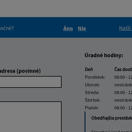
itočné?
Našli
Áno
Nie
Boli tieto informácie pre 
Boli tieto informáci
Úradné hodiny:
Deň
Čas doo
adresa (povinné)
Pondelok:
08:00 - 1
Utorok:
nestránk
Streda:
08:00 - 1
Štvrtok:
nestránk
Piatok:
08:00 - 1
Obedňajšia prestáv