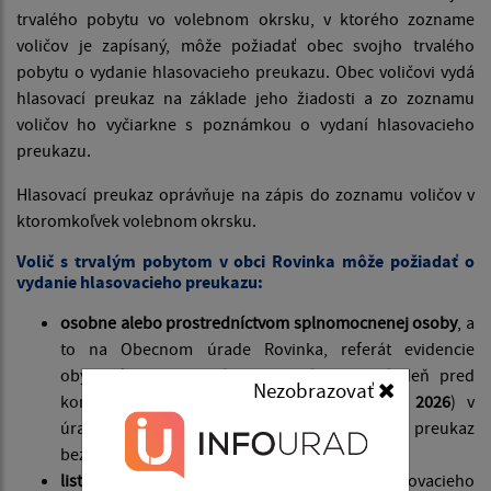
trvalého pobytu vo volebnom okrsku, v ktorého zozname
voličov je zapísaný, môže požiadať obec svojho trvalého
pobytu o vydanie hlasovacieho preukazu. Obec voličovi vydá
hlasovací preukaz na základe jeho žiadosti a zo zoznamu
voličov ho vyčiarkne s poznámkou o vydaní hlasovacieho
preukazu.
Hlasovací preukaz oprávňuje na zápis do zoznamu voličov v
ktoromkoľvek volebnom okrsku.
Volič s trvalým pobytom v obci Rovinka môže požiadať o
vydanie hlasovacieho preukazu:
osobne alebo prostredníctvom splnomocnenej osoby
, a
to na Obecnom úrade Rovinka, referát evidencie
obyvateľstva najneskôr posledný pracovný deň pred
Nezobrazovať
konaním referenda (t. j.
najneskôr 03. 07. 2026
) v
úradných hodinách obce. Obec vydá hlasovací preukaz
bezodkladne;
listinne
tak, aby žiadosť o vydanie hlasovacieho