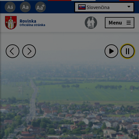
Slovenčina
Rovinka
Menu
Oficiálna stránka