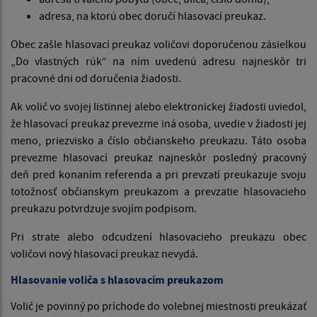
adresa, na ktorú obec doručí hlasovací preukaz.
Obec zašle hlasovací preukaz voličovi doporučenou zásielkou
„Do vlastných rúk“ na ním uvedenú adresu najneskôr tri
pracovné dni od doručenia žiadosti.
Ak volič vo svojej listinnej alebo elektronickej žiadosti uviedol,
že hlasovací preukaz prevezme iná osoba, uvedie v žiadosti jej
meno, priezvisko a číslo občianskeho preukazu. Táto osoba
prevezme hlasovací preukaz najneskôr posledný pracovný
deň pred konaním referenda a pri prevzatí preukazuje svoju
totožnosť občianskym preukazom a prevzatie hlasovacieho
preukazu potvrdzuje svojím podpisom.
Pri strate alebo odcudzení hlasovacieho preukazu obec
voličovi nový hlasovací preukaz nevydá.
Hlasovanie voliča s hlasovacím preukazom
Volič je povinný po príchode do volebnej miestnosti preukázať