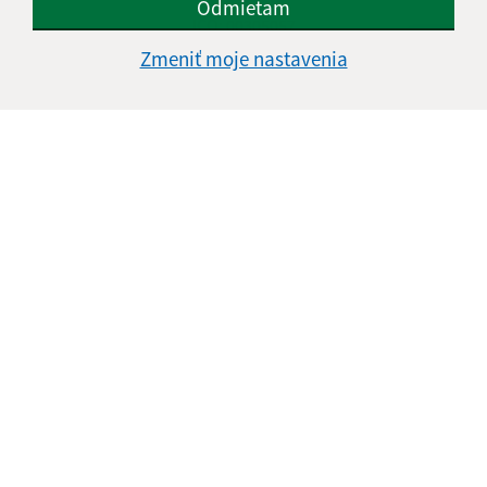
Odmietam
IČO: 00305057
Zmeniť moje nastavenia
Informácie o stránke:
Vyhlásenie o prístupnosti