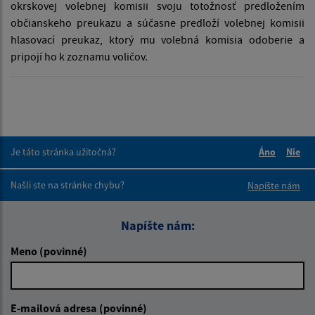
okrskovej volebnej komisii svoju totožnosť predložením
občianskeho preukazu a súčasne predloží volebnej komisii
hlasovací preukaz, ktorý mu volebná komisia odoberie a
pripojí ho k zoznamu voličov.
Je táto stránka užitočná?
Áno
Nie
Boli tieto 
Boli 
Našli ste na stránke chybu?
Napíšte nám
Napíšte nám:
Meno (povinné)
E-mailová adresa (povinné)