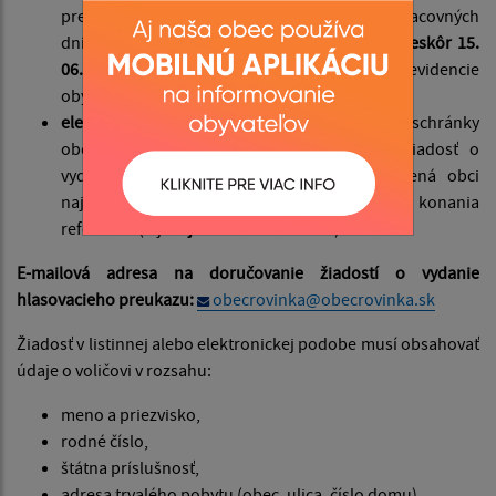
preukazu bola doručená obci najneskôr 15 pracovných
dní predo dňom konania referenda (t. j.
najneskôr 15.
06. 2026
) na adresu: Obec Rovinka, Referát evidencie
obyvateľstva, Hlavná 350/95, 900 41 Rovinka;
elektronicky
(e-mailom alebo do elektronickej schránky
obce cez portál
slovensko.sk
) tak, aby žiadosť o
vydanie hlasovacieho preukazu bola doručená obci
najneskôr 15 pracovných dní predo dňom konania
referenda (t. j.
najneskôr 15. 06. 2026
).
E-mailová adresa na doručovanie žiadostí o vydanie
hlasovacieho preukazu:
obecrovinka@obecrovinka.sk
Žiadosť v listinnej alebo elektronickej podobe musí obsahovať
údaje o voličovi v rozsahu:
meno a priezvisko,
rodné číslo,
štátna príslušnosť,
adresa trvalého pobytu (obec, ulica, číslo domu),