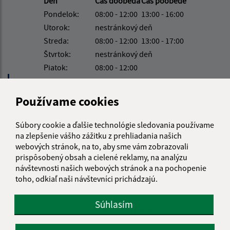
Deň
Čas doobeda
Čas poobede
Pondelok:
08:00 - 12:00
13:00 - 16:00
Utorok:
nestránkový deň
Streda:
08:00 - 12:00
13:00 - 17:00
Štvrtok:
nestránkový deň
Piatok:
08:00 - 12:00
Obedňajšia prestávka:
12:00 - 13:00
Používame cookies
Stavebný úrad nemá v piatok stránkový deň.
Súbory cookie a ďalšie technológie sledovania používame
na zlepšenie vášho zážitku z prehliadania našich
Kontakt:
webových stránok, na to, aby sme vám zobrazovali
prispôsobený obsah a cielené reklamy, na analýzu
Obecný úrad Rovinka
návštevnosti našich webových stránok a na pochopenie
Hlavná 350/95
toho, odkiaľ naši návštevníci prichádzajú.
900 41 Rovinka
Súhlasím
obecrovinka@obecrovinka.sk
+421 245 985 218