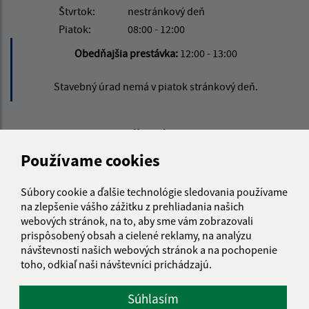
Štvrtok:
nestránkový deň
Piatok:
08:00 - 12:00
Obedňajšia prestávka:
12:00 - 13:00
Stavebný úrad nemá v piatok stránkový deň.
Kontakt:
Používame cookies
Obecný úrad Rovinka
Hlavná 350/95
Súbory cookie a ďalšie technológie sledovania používame
900 41 Rovinka
na zlepšenie vášho zážitku z prehliadania našich
obecrovinka@obecrovinka.sk
webových stránok, na to, aby sme vám zobrazovali
prispôsobený obsah a cielené reklamy, na analýzu
+421 245 985 218
návštevnosti našich webových stránok a na pochopenie
IČO: 00305057
toho, odkiaľ naši návštevníci prichádzajú.
Súhlasím