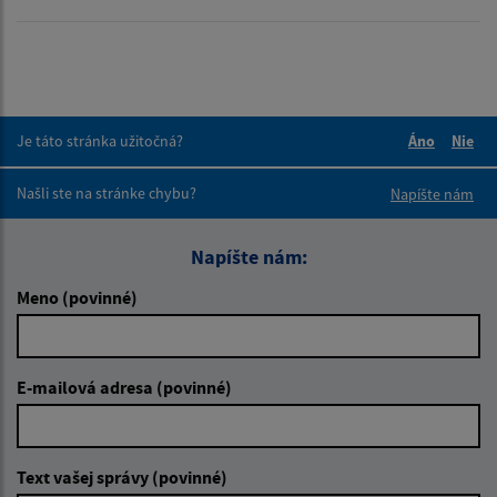
Je táto stránka užitočná?
Áno
Nie
Boli tieto 
Boli 
Našli ste na stránke chybu?
Napíšte nám
Napíšte nám:
Meno (povinné)
E-mailová adresa (povinné)
Text vašej správy (povinné)