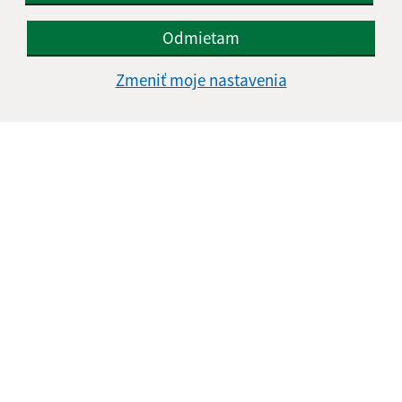
Odmietam
Zmeniť moje nastavenia
Informácie o stránke:
Vyhlásenie o prístupnosti
Autorské práva
Ochrana osobných údajov
Navigácia: