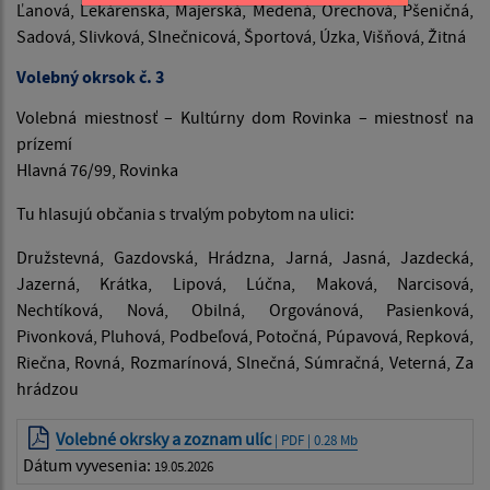
Ľanová, Lekárenská, Majerská, Medená, Orechová, Pšeničná,
Sadová, Slivková, Slnečnicová, Športová, Úzka, Višňová, Žitná
Volebný okrsok č. 3
Volebná miestnosť – Kultúrny dom Rovinka – miestnosť na
prízemí
Hlavná 76/99, Rovinka
Tu hlasujú občania s trvalým pobytom na ulici:
Družstevná, Gazdovská, Hrádzna, Jarná, Jasná, Jazdecká,
Jazerná, Krátka, Lipová, Lúčna, Maková, Narcisová,
Nechtíková, Nová, Obilná, Orgovánová, Pasienková,
Pivonková, Pluhová, Podbeľová, Potočná, Púpavová, Repková,
Riečna, Rovná, Rozmarínová, Slnečná, Súmračná, Veterná, Za
hrádzou
Volebné okrsky a zoznam ulíc
| PDF | 0.28 Mb
Dátum vyvesenia:
19.05.2026