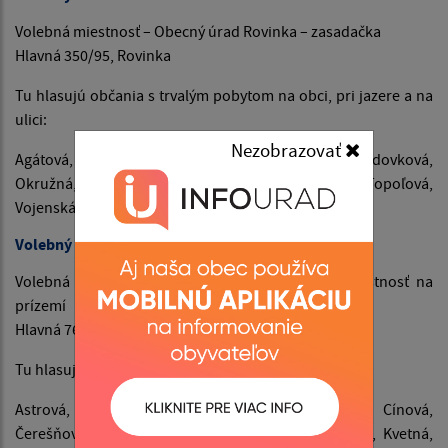
Volebná miestnosť – Obecný úrad Rovinka – zasadačka
Hlavná 350/95, Rovinka
Tu hlasujú občania s trvalým pobytom na obci, pri jazere a na
ulici:
Nezobrazovať
Agátová, Hlavná, Krajná, Krásna, Levanduľová, Medovková,
Okružná, Platanová, Poľná, Rovinka, Školská, Topoľová,
Vojenská, Záhradná, Zelená, Železničná
Volebný okrsok č. 2
Volebná miestnosť – Kultúrny dom Rovinka – miestnosť na
prízemí
Hlavná 76/99, Rovinka
Tu hlasujú občania s trvalým pobytom na ulici:
Astrová, Belasá, Brezová, Bronzová, Broskyňová, Cínová,
Čerešňová, Dúhová, Dunajská, Farebná, Jabloňová, Kvetná,