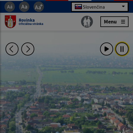
Slovenčina
Rovinka
Menu
Oficiálna stránka