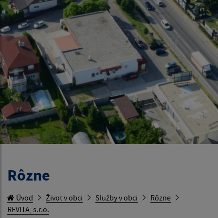
Rôzne
Úvod
Život v obci
Služby v obci
Rôzne
REVITA, s.r.o.