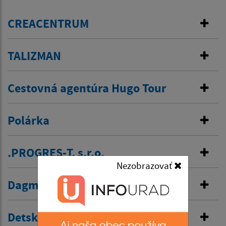
CREACENTRUM
TALIZMAN
Cestovná agentúra Hugo Tour
Polárka
.PROGRES-T, s.r.o.
Nezobrazovať
Dagmar Keresztesová
Detské centrum Hugáčik