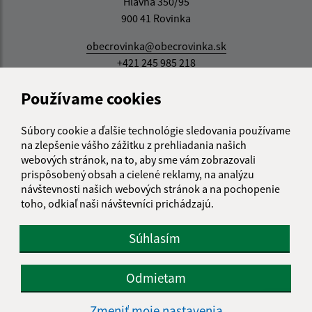
Hlavná 350/95
900 41 Rovinka
obecrovinka@obecrovinka.sk
+421 245 985 218
IČO: 00305057
Používame cookies
Súbory cookie a ďalšie technológie sledovania používame
na zlepšenie vášho zážitku z prehliadania našich
webových stránok, na to, aby sme vám zobrazovali
prispôsobený obsah a cielené reklamy, na analýzu
návštevnosti našich webových stránok a na pochopenie
toho, odkiaľ naši návštevníci prichádzajú.
Súhlasím
Odmietam
Zmeniť moje nastavenia