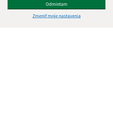
Odmietam
Zmeniť moje nastavenia
Informácie o stránke:
Vyhlásenie o prístupnosti
Autorské práva
Ochrana osobných údajov
Navigácia:
Vytlačiť aktuálnu stránku
Mapa stránok
Cookies
Rýchle odkazy:
Aktuality