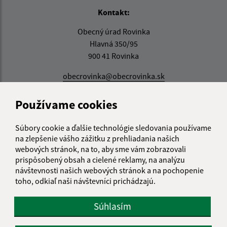
Kontakt:
Obecný úrad Rovinka
Hlavná 350/95
900 41 Rovinka
obecrovinka@obecrovinka.sk
+421 245 985 218
Používame cookies
IČO: 00305057
Súbory cookie a ďalšie technológie sledovania používame
na zlepšenie vášho zážitku z prehliadania našich
webových stránok, na to, aby sme vám zobrazovali
prispôsobený obsah a cielené reklamy, na analýzu
návštevnosti našich webových stránok a na pochopenie
toho, odkiaľ naši návštevníci prichádzajú.
Súhlasím