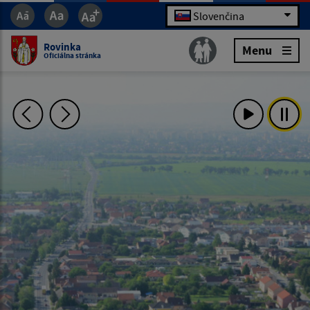
Slovenčina
Rovinka
Menu
Oficiálna stránka