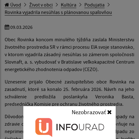
Úvod
Život v obci
Kultúra
Podujatia
Rovinka vyjadrila nesúhlas s plánovanou spaľovňou
09.03.2026
Obec Rovinka koncom minulého týždňa zaslala Ministerstvu
životného prostredia SR v rámci procesu EIA svoje stanovisko,
v ktorom vyjadrila zásadný nesúhlas so zámerom spoločnosti
Slovnaft, a. s. vybudovať v Bratislave veľkokapacitné Centrum
energetického zhodnotenia odpadov (CEZO).
Uznesenie prijalo Obecné zastupiteľstvo obce Rovinka na
zasadnutí, ktoré sa konalo 25. februára 2026. Návrh na jeho
schválenie predložila poslankyňa Veronika Basta,
predsedníčka Komisie pre ochranu životného prostredia.
Nezobrazovať
Dôvodom nesúhlasu sú najmä možné negatívne dopady na
zdravie obyvateľov a životné prostredie. Obec upozorňuje na
neprimeranú kapacitu zariadenia, riziko dovozu odpadu zo
širšieho regiónu aj zo zahraničia, možné zhoršenie kvality