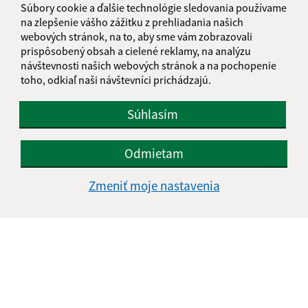
Súbory cookie a ďalšie technológie sledovania používame
na zlepšenie vášho zážitku z prehliadania našich
webových stránok, na to, aby sme vám zobrazovali
prispôsobený obsah a cielené reklamy, na analýzu
návštevnosti našich webových stránok a na pochopenie
toho, odkiaľ naši návštevníci prichádzajú.
Súhlasím
Odmietam
Zmeniť moje nastavenia
Informácie o stránke:
Vyhlásenie o prístupnosti
Autorské práva
Ochrana osobných údajov
Navigácia:
Vytlačiť aktuálnu stránku