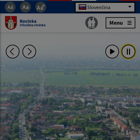
Slovenčina
Rovinka
Menu
Oficiálna stránka