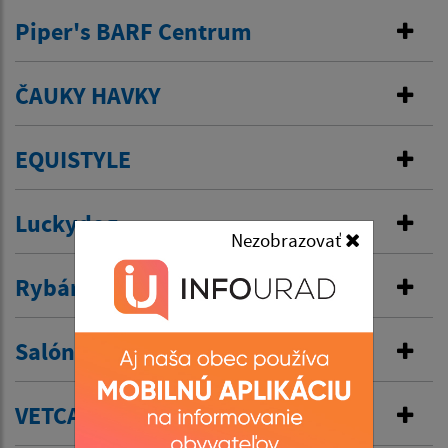
Piper's BARF Centrum
ČAUKY HAVKY
EQUISTYLE
Luckydog
Nezobrazovať
Rybárstvo – Chovateľstvo
Salón PUPI
VETCARE, s.r.o.