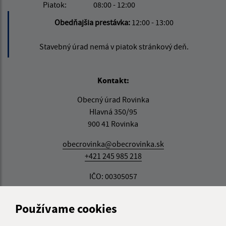
Piatok:
08:00 - 12:00
Obedňajšia prestávka:
12:00 - 13:00
Stavebný úrad nemá v piatok stránkový deň.
Kontakt:
Obecný úrad Rovinka
Hlavná 350/95
900 41 Rovinka
obecrovinka@obecrovinka.sk
+421 245 985 218
IČO: 00305057
Používame cookies