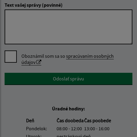
Text vašej správy (povinné)
Oboznámil som sa so
spracúvaním osobných
údajov
Google reCaptcha Response
Odoslať správu
Úradné hodiny:
Deň
Čas doobeda
Čas poobede
Pondelok:
08:00 - 12:00
13:00 - 16:00
Utorok:
nestránkový deň