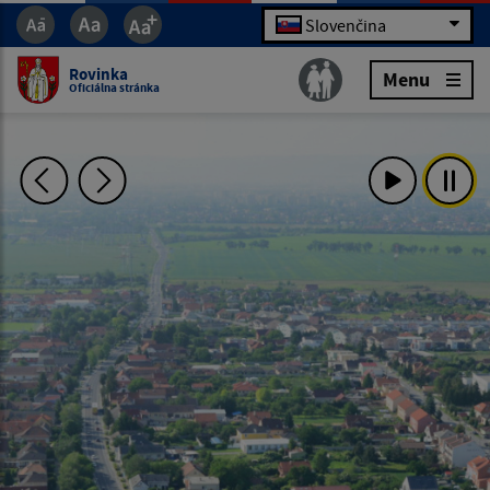
Slovenčina
Rovinka
Menu
Oficiálna stránka