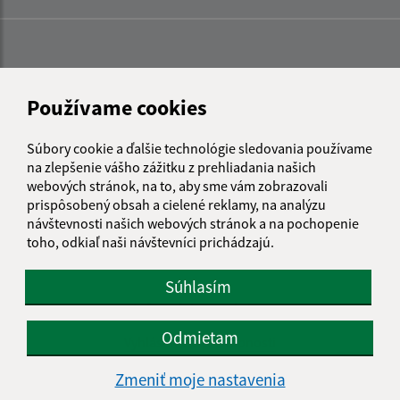
Používame cookies
Súbory cookie a ďalšie technológie sledovania používame
na zlepšenie vášho zážitku z prehliadania našich
webových stránok, na to, aby sme vám zobrazovali
prispôsobený obsah a cielené reklamy, na analýzu
návštevnosti našich webových stránok a na pochopenie
toho, odkiaľ naši návštevníci prichádzajú.
Súhlasím
Informácie o stránke:
Odmietam
Vyhlásenie o prístupnosti
Autorské práva
Zmeniť moje nastavenia
Ochrana osobných údajov