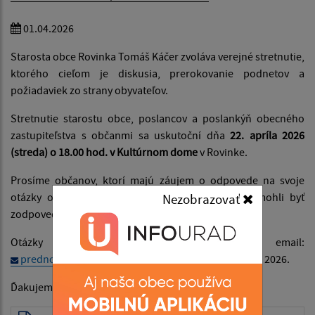
01.04.2026
Starosta obce Rovinka Tomáš Káčer zvoláva verejné stretnutie,
ktorého cieľom je diskusia, prerokovanie podnetov a
požiadaviek zo strany obyvateľov.
Stretnutie starostu obce, poslancov a poslankýň obecného
zastupiteľstva s občanmi sa uskutoční dňa
22. apríla 2026
(streda) o 18.00 hod. v Kultúrnom dome
v Rovinke.
Prosíme občanov, ktorí majú záujem o odpovede na svoje
otázky o ich písomné zaslanie vopred tak, aby mohli byť
Nezobrazovať
zodpovedne a komplexne zodpovedané.
Otázky je potrebné zaslať na email:
prednosta@obecrovinka.sk
najneskôr do 15. apríla 2026.
Ďakujeme.