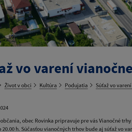
až vo varení vianočne
Život v obci
Kultúra
Podujatia
Súťaž vo varení
2024
uobčania, obec Rovinka pripravuje pre vás Vianočné trhy
o 20.00 h. Súčasťou vianočných trhov bude aj súťaž vo va