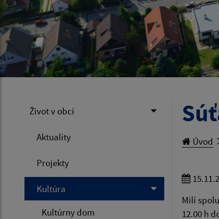
Súť
Život v obci
Aktuality
Úvod
Projekty
15.11.
Kultúra
Milí spol
Kultúrny dom
12.00 h d