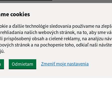
Google reCaptcha Response
Odoslať
ch
ame cookies
správu
okie a ďalšie technológie sledovania používame na zlepš
 prehliadania našich webových stránok, na to, aby sme v
li prispôsobený obsah a cielené reklamy, na analýzu náv
bových stránok a na pochopenie toho, odkiaľ naši návšte
jú.
Zmeniť moje nastavenia
m
Odmietam