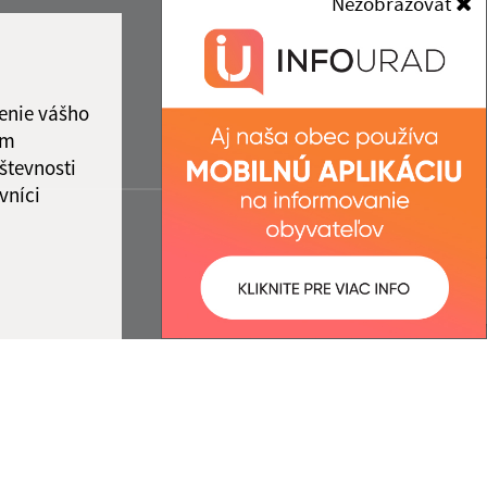
Nezobrazovať
enie vášho
ám
števnosti
vníci