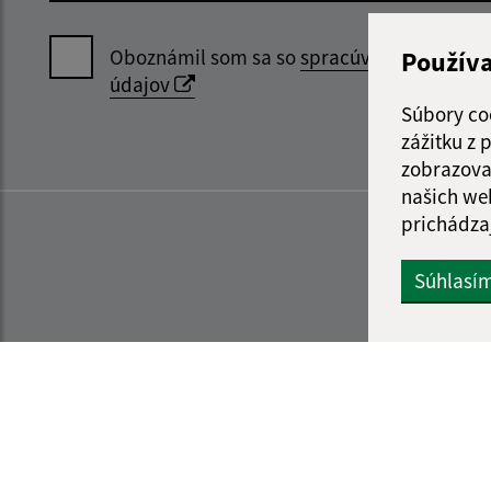
Oboznámil som sa so
spracúvaním osobný
Použív
údajov
Súbory co
zážitku z
zobrazova
našich we
prichádza
Súhlasí