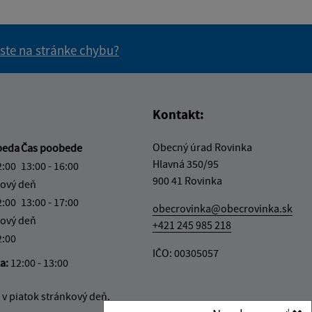
 ste na stránke chybu?
vás užitočné?
e pre vás užitočné?
Kontakt:
Obecný úrad Rovinka
beda
Čas poobede
Hlavná 350/95
2:00
13:00 - 16:00
900 41 Rovinka
ový deň
2:00
13:00 - 17:00
obecrovinka@obecrovinka.sk
ový deň
+421 245 985 218
2:00
IČO: 00305057
ka:
12:00 - 13:00
v piatok stránkový deň.