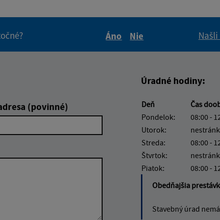
itočné?
Našli
Áno
Nie
Boli tieto informácie pre 
Boli tieto informáci
Úradné hodiny:
Deň
Čas doo
adresa (povinné)
Pondelok:
08:00 - 1
Utorok:
nestránk
Streda:
08:00 - 1
Štvrtok:
nestránk
Piatok:
08:00 - 1
Obedňajšia prestáv
Stavebný úrad nemá 