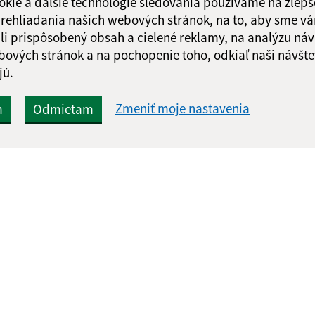
okie a ďalšie technológie sledovania používame na zlepš
 prehliadania našich webových stránok, na to, aby sme v
li prispôsobený obsah a cielené reklamy, na analýzu náv
bových stránok a na pochopenie toho, odkiaľ naši návšte
jú.
Zmeniť moje nastavenia
m
Odmietam
Rýchle odkazy:
Aktualiz
nku
Aktuality
07.08.2026 