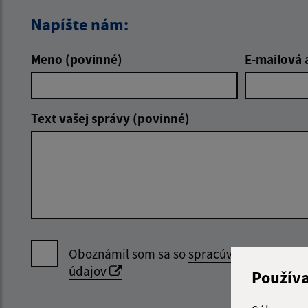
Napíšte nám:
Meno (povinné)
E-mailová 
Text vašej správy (povinné)
Oboznámil som sa so
spracúvaním osobný
údajov
Použív