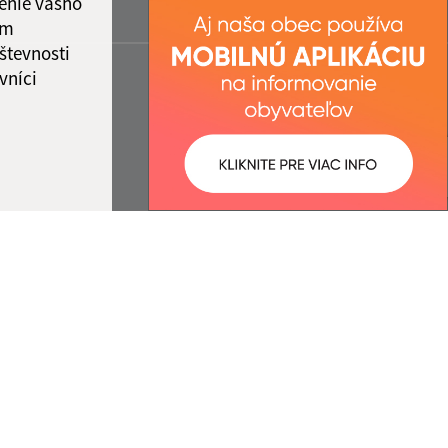
enie vášho
ám
števnosti
vníci
ované:
Správca obsahu:
14:24 hod.
Správca obsahu je Obec Rovinka.