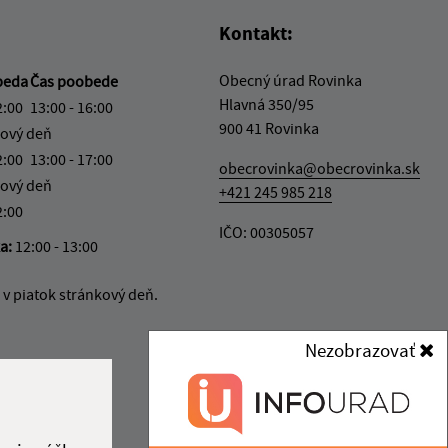
Kontakt:
Obecný úrad Rovinka
beda
Čas poobede
Hlavná 350/95
2:00
13:00 - 16:00
900 41 Rovinka
ový deň
2:00
13:00 - 17:00
obecrovinka@obecrovinka.sk
ový deň
+421 245 985 218
2:00
IČO: 00305057
ka:
12:00 - 13:00
v piatok stránkový deň.
Nezobrazovať