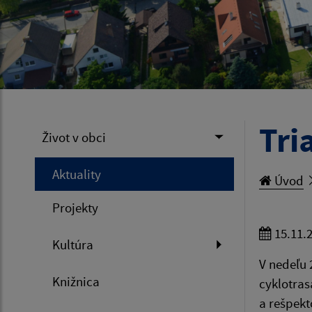
Tri
Život v obci
Aktuality
Úvod
Projekty
15.11.
Kultúra
V nedeľu 
Knižnica
cyklotras
a rešpekt