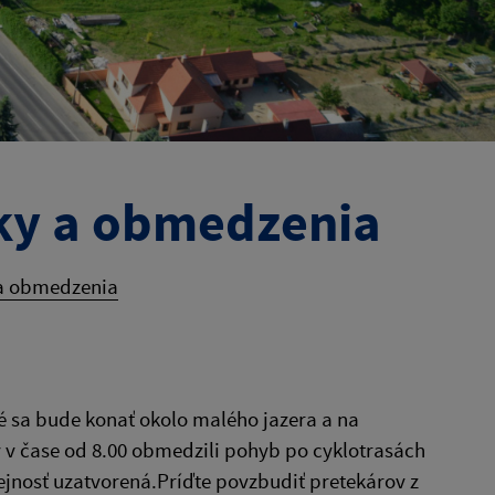
eky a obmedzenia
 a obmedzenia
ré sa bude konať okolo malého jazera a na
y v čase od 8.00 obmedzili pohyb po cyklotrasách
ejnosť uzatvorená.Príďte povzbudiť pretekárov z