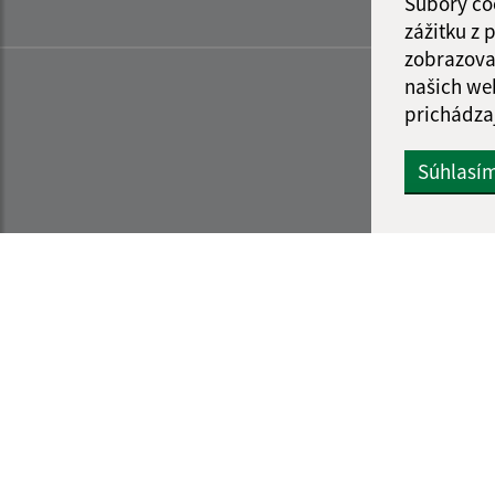
Súbory co
zážitku z
zobrazova
našich we
prichádza
Súhlasí
Informácie o stránke:
Navigácia:
Vyhlásenie o prístupnosti
Vytlačiť aktuálnu strá