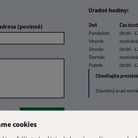
Úradné hodiny:
Deň
Čas doo
adresa (povinné)
Pondelok:
08:00 - 1
Utorok:
nestránk
Streda:
08:00 - 1
Štvrtok:
nestránk
Piatok:
08:00 - 1
Obedňajšia prestáv
Stavebný úrad nemá 
Google reCaptcha Response
Odoslať
ch
správu
ame cookies