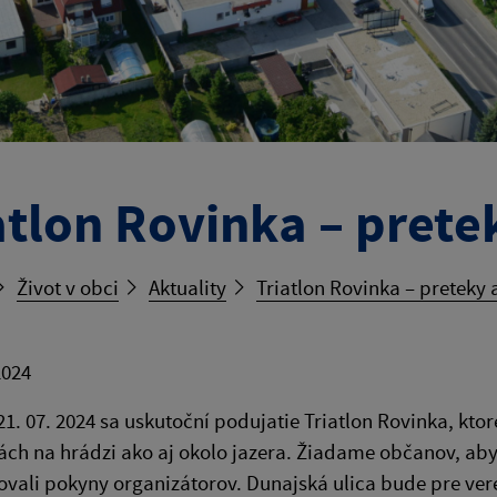
atlon Rovinka – pret
Život v obci
Aktuality
Triatlon Rovinka – preteky
2024
21. 07. 2024 sa uskutoční podujatie Triatlon Rovinka, kto
ách na hrádzi ako aj okolo jazera. Žiadame občanov, ab
ovali pokyny organizátorov. Dunajská ulica bude pre ver