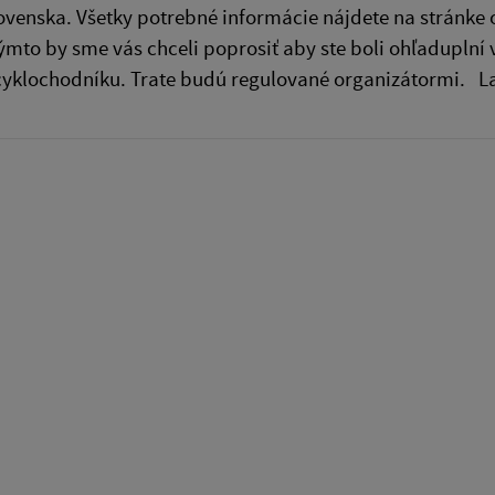
ovenska. Všetky potrebné informácie nájdete na stránke o
ýmto by sme vás chceli poprosiť aby ste boli ohľaduplní
cyklochodníku. Trate budú regulované organizátormi. Las