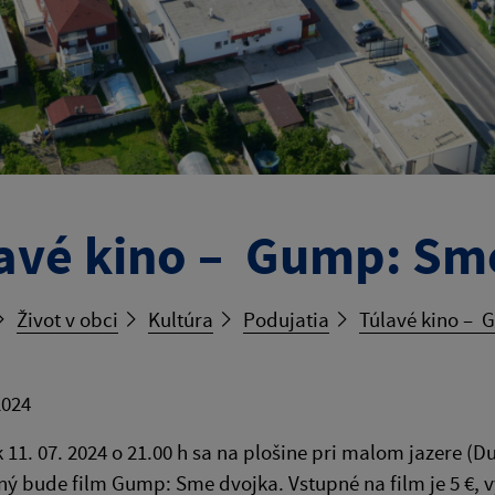
avé kino – Gump: Sm
Život v obci
Kultúra
Podujatia
Túlavé kino – 
2024
k 11. 07. 2024 o 21.00 h sa na plošine pri malom jazere (D
ý bude film Gump: Sme dvojka. Vstupné na film je 5 €,