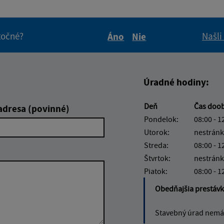
itočné?
Našli
Áno
Nie
Boli tieto informácie pre 
Boli tieto informáci
Úradné hodiny:
Deň
Čas doo
adresa (povinné)
Pondelok:
08:00 - 1
Utorok:
nestránk
Streda:
08:00 - 1
Štvrtok:
nestránk
Piatok:
08:00 - 1
Obedňajšia prestáv
Stavebný úrad nemá 