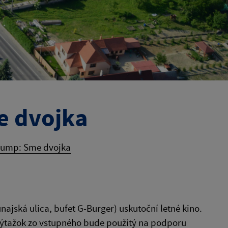
e dvojka
Gump: Sme dvojka
unajská ulica, bufet G-Burger) uskutoční letné kino.
 výtažok zo vstupného bude použitý na podporu