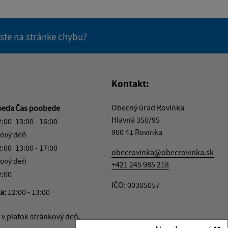
 ste na stránke chybu?
vás užitočné?
e pre vás užitočné?
Kontakt:
Obecný úrad Rovinka
beda
Čas poobede
Hlavná 350/95
2:00
13:00 - 16:00
900 41 Rovinka
ový deň
2:00
13:00 - 17:00
obecrovinka@obecrovinka.sk
ový deň
+421 245 985 218
2:00
IČO: 00305057
ka:
12:00 - 13:00
v piatok stránkový deň.