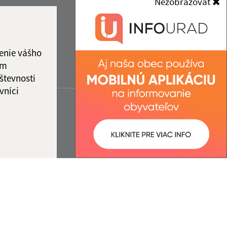
Nezobrazovať
enie vášho
ám
števnosti
vníci