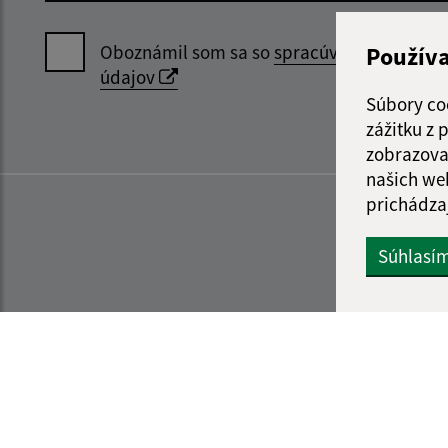
Oboznámil som sa so
spracúvaním osobný
Použív
údajov
Súbory co
zážitku z
zobrazova
našich we
prichádza
Súhlasí