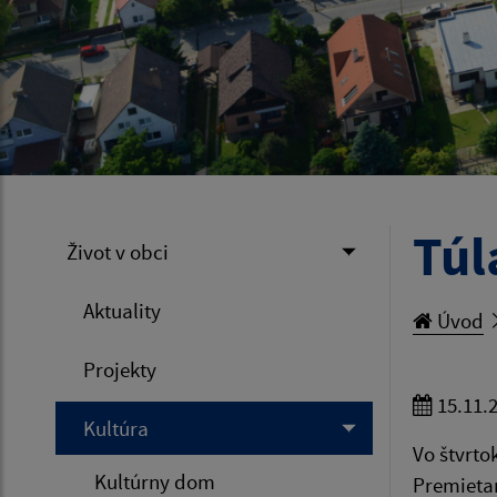
Túl
Život v obci
Aktuality
Úvod
Projekty
15.11.
Kultúra
Vo štvrto
Kultúrny dom
Premietan