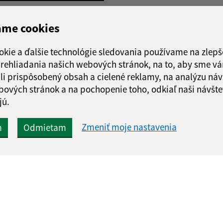
Google reCaptcha Response
Odoslať
ch
ame cookies
správu
okie a ďalšie technológie sledovania používame na zlepš
 prehliadania našich webových stránok, na to, aby sme v
li prispôsobený obsah a cielené reklamy, na analýzu náv
bových stránok a na pochopenie toho, odkiaľ naši návšte
jú.
Zmeniť moje nastavenia
m
Odmietam