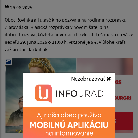
29.06.2025
Obec Rovinka a Túlavé kino pozývajú na rodinnú rozprávku
Zlatovláska. Klasická rozprávka v novom šate, plná
dobrodružstva, kúziel a hovoriacich zvierat. Tešíme sa na vás v
nedeľu 29. júna 2025 o 21.00 h, vstupné je 5 €. V úlohe kráľa
zažiari Ján Jackuliak.
Nezobrazovať