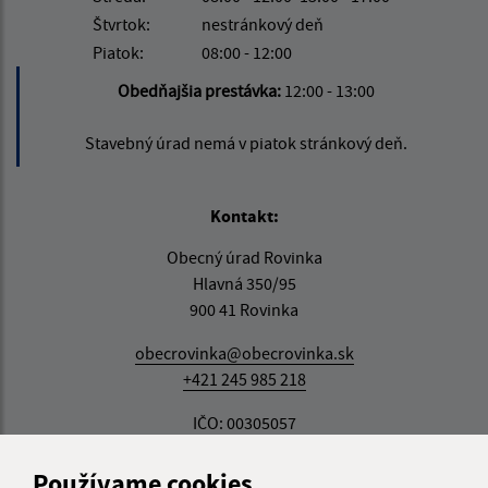
Štvrtok:
nestránkový deň
Piatok:
08:00 - 12:00
Obedňajšia prestávka:
12:00 - 13:00
Stavebný úrad nemá v piatok stránkový deň.
Kontakt:
Obecný úrad Rovinka
Hlavná 350/95
900 41 Rovinka
obecrovinka@obecrovinka.sk
+421 245 985 218
IČO: 00305057
Používame cookies