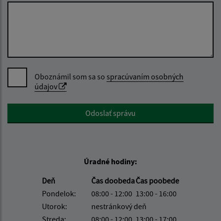
Oboznámil som sa so
spracúvaním osobných
údajov
Google reCaptcha Response
Odoslať správu
Úradné hodiny:
Deň
Čas doobeda
Čas poobede
Pondelok:
08:00 - 12:00
13:00 - 16:00
Utorok:
nestránkový deň
Streda:
08:00 - 12:00
13:00 - 17:00