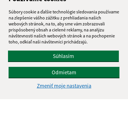
Súbory cookie a ďalšie technológie sledovania používame
na zlepšenie vášho zážitku z prehliadania našich
webových stránok, na to, aby sme vám zobrazovali
prispôsobený obsah a cielené reklamy, na analýzu
návštevnosti našich webových stránok a na pochopenie
toho, odkiaľ naši návštevníci prichádzajú.
Súhlasím
Odmietam
Zmeniť moje nastavenia
Informácie o stránke:
Vyhlásenie o prístupnosti
Autorské práva
Ochrana osobných údajov
Navigácia: