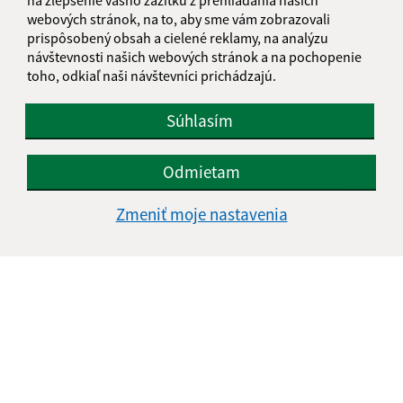
webových stránok, na to, aby sme vám zobrazovali
prispôsobený obsah a cielené reklamy, na analýzu
návštevnosti našich webových stránok a na pochopenie
toho, odkiaľ naši návštevníci prichádzajú.
Súhlasím
Odmietam
Zmeniť moje nastavenia
Informácie o stránke:
Vyhlásenie o prístupnosti
Autorské práva
Ochrana osobných údajov
Navigácia:
Vytlačiť aktuálnu stránku
Mapa stránok
Cookies