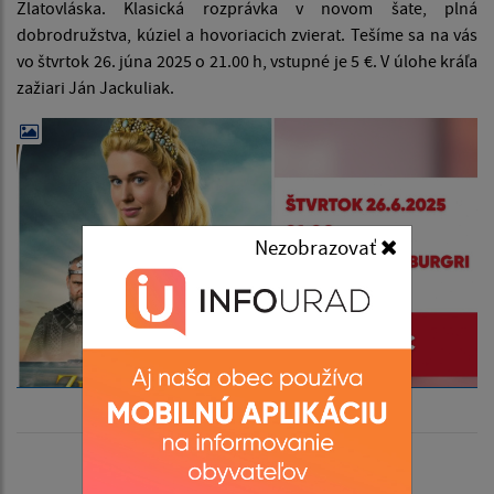
Zlatovláska. Klasická rozprávka v novom šate, plná
dobrodružstva, kúziel a hovoriacich zvierat. Tešíme sa na vás
vo štvrtok 26. júna 2025 o 21.00 h, vstupné je 5 €. V úlohe kráľa
zažiari Ján Jackuliak.
Nezobrazovať