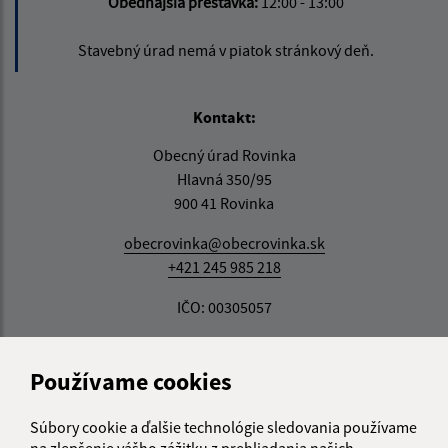
Obedňajšia prestávka:
12:00 - 13:00
Stavebný úrad nemá v piatok stránkový deň.
Kontakt:
Obecný úrad Rovinka
Hlavná 350/95
900 41 Rovinka
obecrovinka@obecrovinka.sk
+421 245 985 218
IČO: 00305057
Používame cookies
Súbory cookie a ďalšie technológie sledovania používame
na zlepšenie vášho zážitku z prehliadania našich