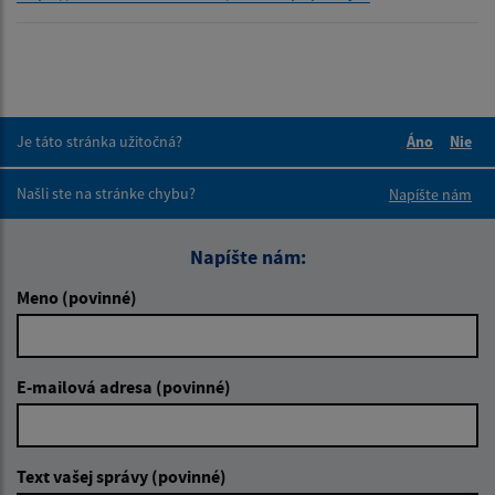
Je táto stránka užitočná?
Áno
Nie
Boli tieto 
Boli 
Našli ste na stránke chybu?
Napíšte nám
Napíšte nám:
Meno (povinné)
E-mailová adresa (povinné)
Text vašej správy (povinné)