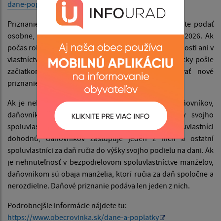
dane-poplatky/
Priznanie k dani z nehnuteľností na rok 2026 musíte podať
osobne, elektronicky alebo poštou do 31. januára 2026. Ak
počas roka 2025 nenastali žiadne zmeny (v nehnuteľnosti ani v
vlastníctve), rozhodnutie o dani vám obec automaticky pošle
začiatkom mája 2026 — nemusíte teda podávať nové
priznanie.
Ak je nehnuteľnosť v spoluvlastníctve viacerých daňovníkov,
daňovníkom je každý spoluvlastník podľa výšky svojho
spoluvlastníckeho podielu. Ak sa všetci spoluvlastníci
dohodnú, daňovníkov zastupuje jeden z nich a ostatní
spoluvlastníci za daň ručia do výšky svojho podielu na dani. Ak
je nehnuteľnosť v bezpodielovom spoluvlastníctve manželov,
daňovníkom sú obaja manželia, ktorí ručia za daň spoločne a
nerozdielne. Daňové priznanie podáva len jeden z nich.
Podrobnejšie informácie nájdete tu:
https://www.obecrovinka.sk/dane-a-poplatky