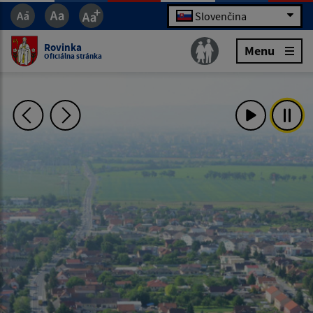
Slovenčina
Rovinka
Menu
Oficiálna stránka