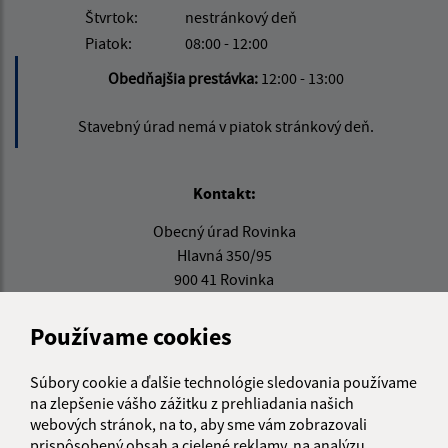
Štvrtok:
nestránkový deň
Piatok:
08:00 - 12:00
Obedňajšia prestávka:
12:00 - 13:00
Stavebný úrad nemá v piatok stránkový deň.
Kontakt:
Obecný úrad Rovinka
Hlavná 350/95
900 41 Rovinka
obecrovinka@obecrovinka.sk
Používame cookies
+421 245 985 218
Súbory cookie a ďalšie technológie sledovania používame
IČO: 00305057
na zlepšenie vášho zážitku z prehliadania našich
webových stránok, na to, aby sme vám zobrazovali
prispôsobený obsah a cielené reklamy, na analýzu