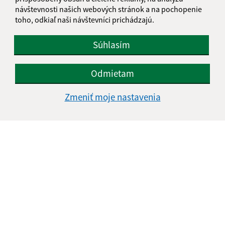
návštevnosti našich webových stránok a na pochopenie
toho, odkiaľ naši návštevníci prichádzajú.
Súhlasím
Odmietam
Zmeniť moje nastavenia
Informácie o stránke:
Vyhlásenie o prístupnosti
Autorské práva
Ochrana osobných údajov
Navigácia: