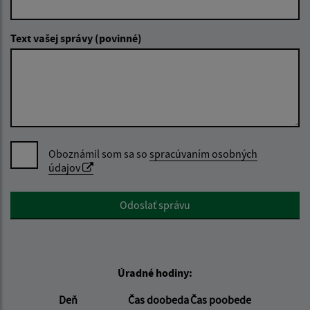
Text vašej správy (povinné)
Oboznámil som sa so
spracúvaním osobných
údajov
Google reCaptcha Response
Odoslať správu
Úradné hodiny:
Deň
Čas doobeda
Čas poobede