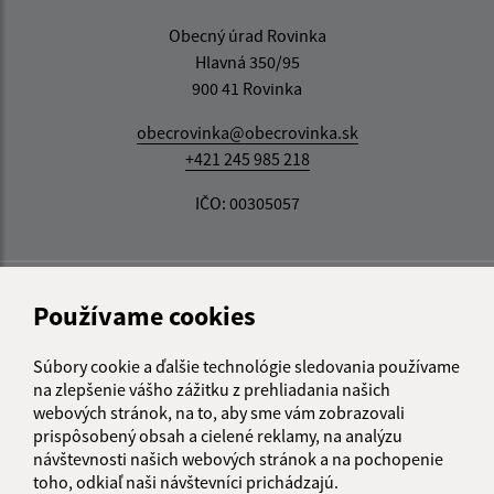
Obecný úrad Rovinka
Hlavná 350/95
900 41 Rovinka
obecrovinka@obecrovinka.sk
+421 245 985 218
IČO: 00305057
Používame cookies
Súbory cookie a ďalšie technológie sledovania používame
na zlepšenie vášho zážitku z prehliadania našich
webových stránok, na to, aby sme vám zobrazovali
prispôsobený obsah a cielené reklamy, na analýzu
návštevnosti našich webových stránok a na pochopenie
toho, odkiaľ naši návštevníci prichádzajú.