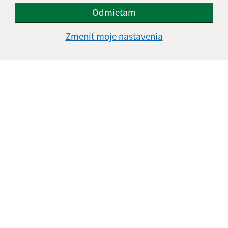
Informácie o stránke:
Odmietam
Vyhlásenie o prístupnosti
Zmeniť moje nastavenia
Autorské práva
Ochrana osobných údajov
Navigácia:
Vytlačiť aktuálnu stránku
Mapa stránok
Cookies
Rýchle odkazy:
Aktuality
Úradná tabuľa
Obecný úrad
Obecné zastupiteľstvo
Tlačivá
Odkaz na starú verziu stránky