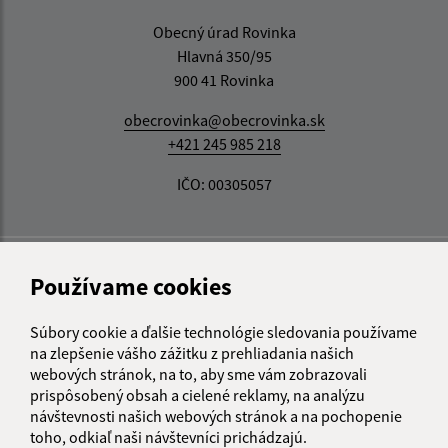
Obecný úrad Rovinka
Hlavná 350/95
900 41 Rovinka
obecrovinka@obecrovinka.sk
+421 245 985 218
IČO: 00305057
Používame cookies
Súbory cookie a ďalšie technológie sledovania používame
na zlepšenie vášho zážitku z prehliadania našich
webových stránok, na to, aby sme vám zobrazovali
prispôsobený obsah a cielené reklamy, na analýzu
návštevnosti našich webových stránok a na pochopenie
toho, odkiaľ naši návštevníci prichádzajú.