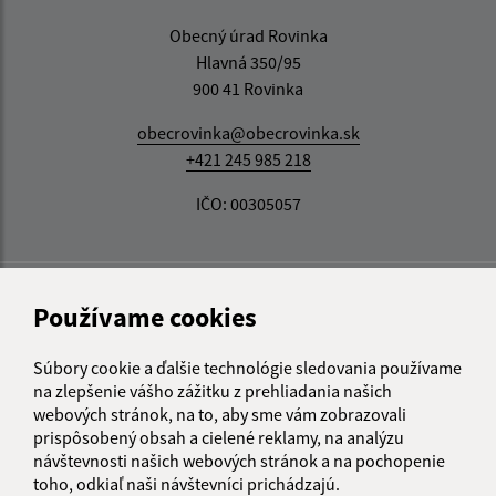
Obecný úrad Rovinka
Hlavná 350/95
900 41 Rovinka
obecrovinka@obecrovinka.sk
+421 245 985 218
IČO: 00305057
Používame cookies
Súbory cookie a ďalšie technológie sledovania používame
na zlepšenie vášho zážitku z prehliadania našich
webových stránok, na to, aby sme vám zobrazovali
prispôsobený obsah a cielené reklamy, na analýzu
návštevnosti našich webových stránok a na pochopenie
toho, odkiaľ naši návštevníci prichádzajú.