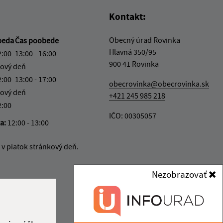
Kontakt:
Obecný úrad Rovinka
beda
Čas poobede
Hlavná 350/95
2:00
13:00 - 16:00
900 41 Rovinka
ový deň
2:00
13:00 - 17:00
obecrovinka@obecrovinka.sk
ový deň
+421 245 985 218
2:00
IČO: 00305057
ka:
12:00 - 13:00
v piatok stránkový deň.
Nezobrazovať