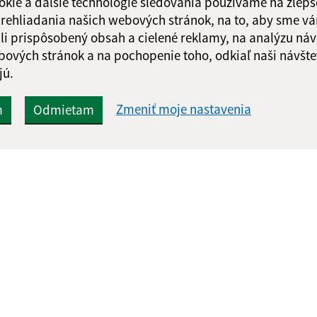
okie a ďalšie technológie sledovania používame na zlepš
 prehliadania našich webových stránok, na to, aby sme v
li prispôsobený obsah a cielené reklamy, na analýzu náv
bových stránok a na pochopenie toho, odkiaľ naši návšte
jú.
Zmeniť moje nastavenia
m
Odmietam
Rýchle odkazy:
Aktualiz
nku
Aktuality
07.08.2026 