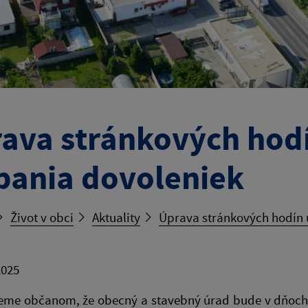
ava stránkových hod
pania dovoleniek
Život v obci
Aktuality
Úprava stránkových hodín 
2025
me občanom, že obecný a stavebný úrad bude v dňoch od