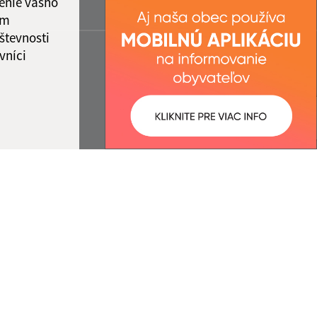
enie vášho
ám
števnosti
vníci
ované:
Správca obsahu:
14:24 hod.
Správca obsahu je Obec Rovinka.