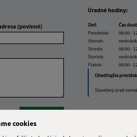
Úradné hodiny:
Deň
Čas doo
adresa (povinné)
Pondelok:
08:00 - 1
Utorok:
nestránk
Streda:
08:00 - 1
Štvrtok:
nestránk
Piatok:
08:00 - 1
Obedňajšia prestáv
Stavebný úrad nemá 
Google reCaptcha Response
Odoslať
ch
správu
ame cookies