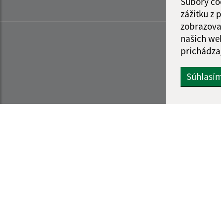
Súbory co
zážitku z
zobrazova
našich we
prichádza
Súhlasí
Informácie o stránke:
Navigácia:
Vyhlásenie o prístupnosti
Vytlačiť aktuálnu strá