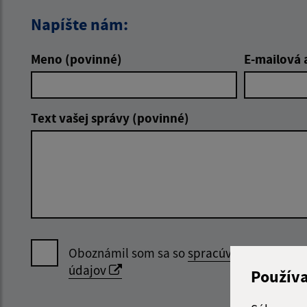
Napíšte nám:
Meno (povinné)
E-mailová 
Text vašej správy (povinné)
Oboznámil som sa so
spracúvaním osobný
údajov
Použív