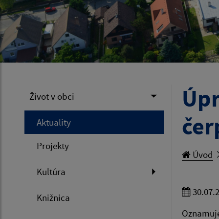
Úpr
Život v obci
čer
Aktuality
Projekty
Úvod
Kultúra
30.07.
Knižnica
Oznamuje