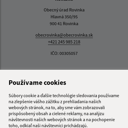
Obecný úrad Rovinka
Hlavná 350/95
900 41 Rovinka
obecrovinka@obecrovinka.sk
+421 245 985 218
IČO: 00305057
Používame cookies
Súbory cookie a ďalšie technológie sledovania používame
na zlepšenie vášho zážitku z prehliadania našich
webových stránok, na to, aby sme vám zobrazovali
prispôsobený obsah a cielené reklamy, na analýzu
návštevnosti našich webových stránok a na pochopenie
toho, odkiaľ naši návštevníci prichádzajú.