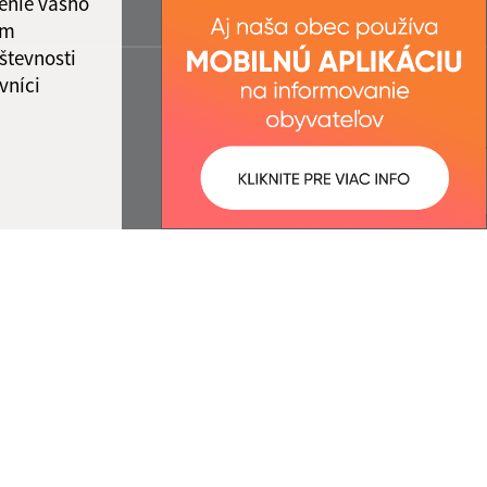
enie vášho
ám
števnosti
vníci
ované:
Správca obsahu:
14:24 hod.
Správca obsahu je Obec Rovinka.