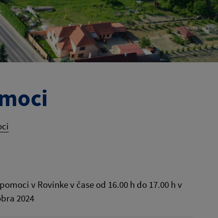
omoci
oci
omoci v Rovinke v čase od 16.00 h do 17.00 h v
óbra 2024