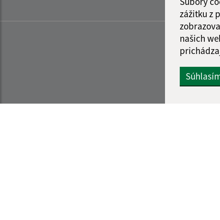
Súbory co
zážitku z
zobrazova
našich we
prichádza
Súhlasí
Informácie o stránke:
Navigácia:
Vyhlásenie o prístupnosti
Vytlačiť aktuálnu strá