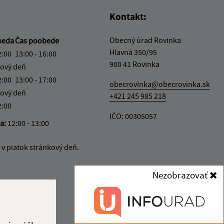
Kontakt:
Obecný úrad Rovinka
beda
Čas poobede
Hlavná 350/95
2:00
13:00 - 16:00
900 41 Rovinka
ový deň
2:00
13:00 - 17:00
obecrovinka@obecrovinka.sk
ový deň
+421 245 985 218
2:00
IČO: 00305057
ka:
12:00 - 13:00
v piatok stránkový deň.
Nezobrazovať