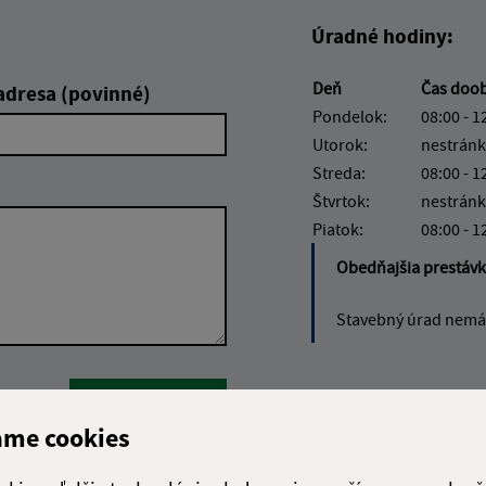
Úradné hodiny:
Deň
Čas doo
adresa (povinné)
Pondelok:
08:00 - 1
Utorok:
nestránk
Streda:
08:00 - 1
Štvrtok:
nestránk
Piatok:
08:00 - 1
Obedňajšia prestáv
Stavebný úrad nemá 
Google reCaptcha Response
Odoslať
ch
správu
ame cookies