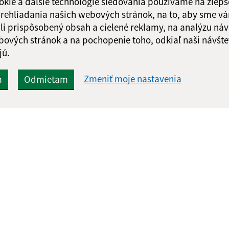
okie a ďalšie technológie sledovania používame na zlepš
 prehliadania našich webových stránok, na to, aby sme v
li prispôsobený obsah a cielené reklamy, na analýzu náv
bových stránok a na pochopenie toho, odkiaľ naši návšte
jú.
Zmeniť moje nastavenia
m
Odmietam
Rýchle odkazy:
Aktualiz
nku
Aktuality
07.08.2026 