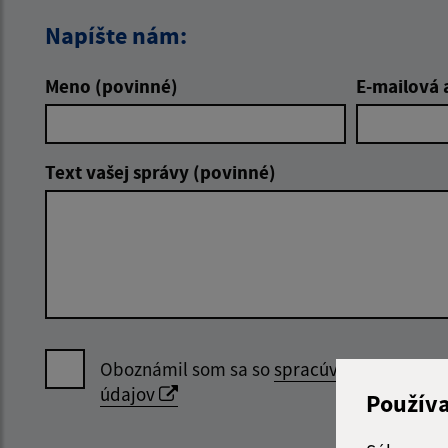
Napíšte nám:
Meno (povinné)
E-mailová 
Text vašej správy (povinné)
Oboznámil som sa so
spracúvaním osobný
údajov
Použív