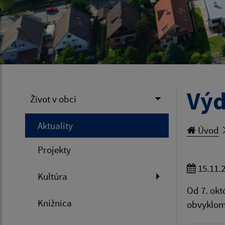
Výd
Život v obci
Aktuality
Úvod
Projekty
15.11.
Kultúra
Od 7. okt
Knižnica
obvyklom 