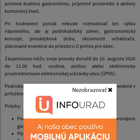
prinesie kvalitnú gastronómiu, príjemné prostredie a aktívny
komunitný život.
Pri hodnotení ponúk nebude rozhodovať len výška
nájomného, ale aj podnikateľský zámer, gastronomický
koncept, prevádzková doba, skúsenosti uchádzača,
plánované investície do priestoru či prínos pre obec.
Záujemcovia môžu svoje ponuky doručiť do 10. augusta 2026
do 12.00 hod. osobne, poštou alebo elektronicky
prostredníctvom elektronickej schránky obce (ÚPVS).
Podrobné podmienky obchodnej verejnej súťaže sú uvedené v
Nezobrazovať
priloženom dokumente.
Prílohy:
Podmienky obchodnej verejnej súťaže na prenájom
gastro prevádzky v Centre obce.
Pôdorys