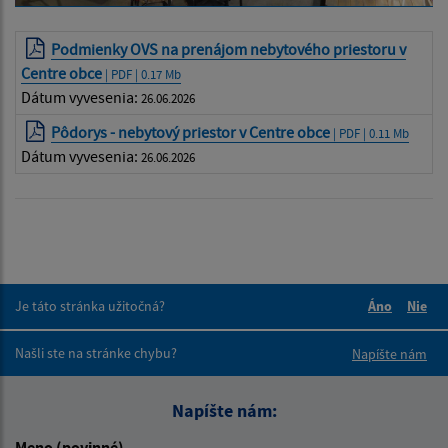
Podmienky OVS na prenájom nebytového priestoru v
Centre obce
| PDF | 0.17 Mb
Dátum vyvesenia:
26.06.2026
Pôdorys - nebytový priestor v Centre obce
| PDF | 0.11 Mb
Dátum vyvesenia:
26.06.2026
Je táto stránka užitočná?
Áno
Nie
Boli tieto 
Boli 
Našli ste na stránke chybu?
Napíšte nám
Napíšte nám:
Meno (povinné)