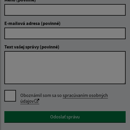
E-mailová adresa (povinné)
Text vašej správy (povinné)
Oboznámil som sa so
spracúvaním osobných
údajov
Google reCaptcha Response
Odoslať správu