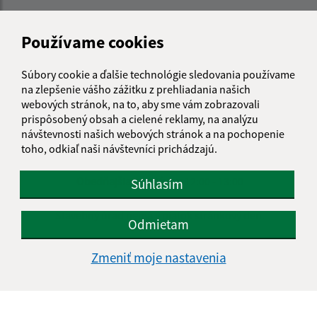
Úradné hodiny:
Používame cookies
Deň
Čas doobeda
Čas poobede
Súbory cookie a ďalšie technológie sledovania používame
Pondelok:
08:00 - 12:00
13:00 - 16:00
na zlepšenie vášho zážitku z prehliadania našich
Utorok:
nestránkový deň
webových stránok, na to, aby sme vám zobrazovali
prispôsobený obsah a cielené reklamy, na analýzu
Streda:
08:00 - 12:00
13:00 - 17:00
návštevnosti našich webových stránok a na pochopenie
Štvrtok:
nestránkový deň
toho, odkiaľ naši návštevníci prichádzajú.
Piatok:
08:00 - 12:00
Obedňajšia prestávka:
12:00 - 13:00
Súhlasím
Stavebný úrad nemá v piatok stránkový deň.
Odmietam
Zmeniť moje nastavenia
Kontakt:
Obecný úrad Rovinka
Hlavná 350/95