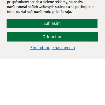
prispôsobený obsah a cielené reklamy, na analýzu
návštevnosti našich webových stránok a na pochopenie
toho, odkiaľ naši návštevníci prichádzajú.
Súhlasím
Odmietam
Informácie o stránke:
Zmeniť moje nastavenia
Vyhlásenie o prístupnosti
Autorské práva
Ochrana osobných údajov
Navigácia:
Vytlačiť aktuálnu stránku
Mapa stránok
Cookies
Rýchle odkazy: