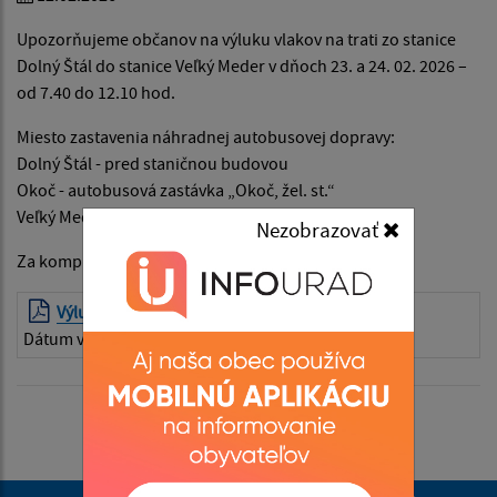
Upozorňujeme občanov na výluku vlakov na trati zo stanice
Dolný Štál do stanice Veľký Meder v dňoch 23. a 24. 02. 2026 –
od 7.40 do 12.10 hod.
Miesto zastavenia náhradnej autobusovej dopravy:
Dolný Štál - pred staničnou budovou
Okoč - autobusová zastávka „Okoč, žel. st.“
Veľký Meder - pred staničnou budovou
Nezobrazovať
Za komplikácie sa ospravedlňujeme.
Výlukový oznam - 23. - 24. 02. 2026
| PDF | 0.24 Mb
Dátum vyvesenia:
12.02.2026