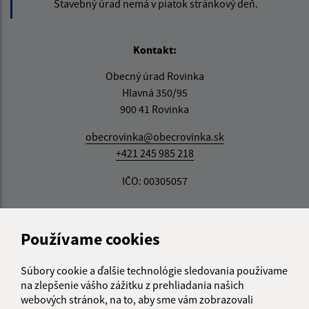
Stavebný úrad nemá v piatok stránkový deň.
Kontakt:
Obecný úrad Rovinka
Hlavná 350/95
900 41 Rovinka
obecrovinka@obecrovinka.sk
+421 245 985 218
IČO: 00305057
Používame cookies
Súbory cookie a ďalšie technológie sledovania používame
na zlepšenie vášho zážitku z prehliadania našich
webových stránok, na to, aby sme vám zobrazovali