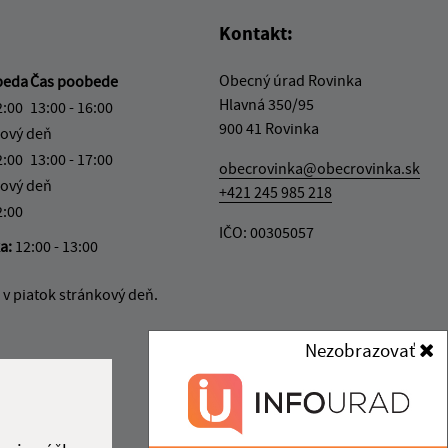
Kontakt:
Obecný úrad Rovinka
beda
Čas poobede
Hlavná 350/95
2:00
13:00 - 16:00
900 41 Rovinka
ový deň
2:00
13:00 - 17:00
obecrovinka@obecrovinka.sk
ový deň
+421 245 985 218
2:00
IČO: 00305057
ka:
12:00 - 13:00
v piatok stránkový deň.
Nezobrazovať