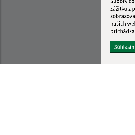
Súbory co
zážitku z
zobrazova
našich we
prichádza
Súhlasí
Informácie o stránke:
Navigácia:
Vyhlásenie o prístupnosti
Vytlačiť aktuálnu strá