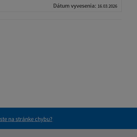
Dátum vyvesenia:
16.03.2026
 ste na stránke chybu?
vás užitočné?
e pre vás užitočné?