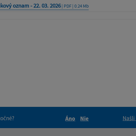
kový oznam - 22. 03. 2026
| PDF | 0.24 Mb
itočné?
Našli
Áno
Nie
Boli tieto informácie pre 
Boli tieto informáci