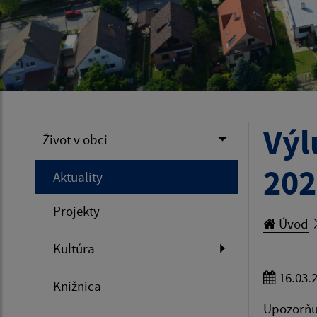
Výl
Život v obci
202
Aktuality
Projekty
Úvod
Kultúra
16.03.
Knižnica
Upozorňu