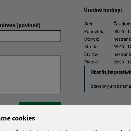
Úradné hodiny:
Deň
Čas doo
adresa (povinné)
Pondelok:
08:00 - 1
Utorok:
nestránk
Streda:
08:00 - 1
Štvrtok:
nestránk
Piatok:
08:00 - 1
Obedňajšia prestáv
Stavebný úrad nemá 
Google reCaptcha Response
Odoslať
ch
správu
ame cookies