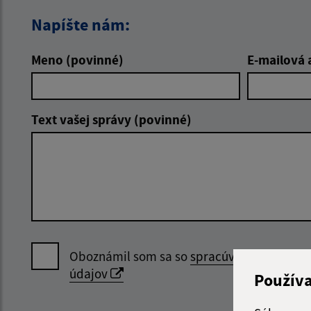
Napíšte nám:
Meno (povinné)
E-mailová 
Text vašej správy (povinné)
Oboznámil som sa so
spracúvaním osobný
údajov
Použív