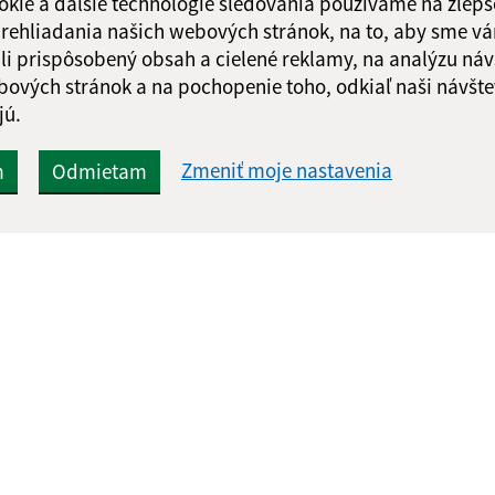
okie a ďalšie technológie sledovania používame na zlepš
 prehliadania našich webových stránok, na to, aby sme v
li prispôsobený obsah a cielené reklamy, na analýzu náv
bových stránok a na pochopenie toho, odkiaľ naši návšte
jú.
Zmeniť moje nastavenia
m
Odmietam
Rýchle odkazy:
Aktualiz
nku
Aktuality
07.08.2026 