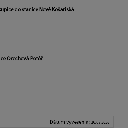
skupice do stanice Nové Košariská
:
anice Orechová Potôň
:
Dátum vyvesenia:
16.03.2026