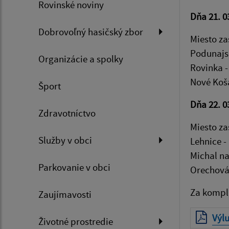
Rovinské noviny
Dňa 21. 0
Dobrovoľný hasičský zbor
Miesto za
Podunajs
Organizácie a spolky
Rovinka -
Nové Koš
Šport
Dňa 22. 0
Zdravotníctvo
Miesto za
Služby v obci
Lehnice -
Michal na
Parkovanie v obci
Orechová
Za kompl
Zaujímavosti
Výlu
Životné prostredie