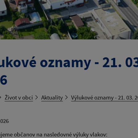
ukové oznamy - 21. 03
6
Život v obci
Aktuality
Výlukové oznamy - 21. 03. 20
2026
jeme občanov na nasledovné výluky vlakov: