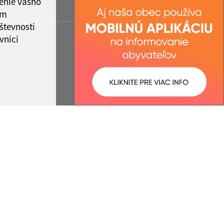
enie vášho
ám
števnosti
vníci
ované:
Správca obsahu:
14:24 hod.
Správca obsahu je Obec Rovinka.