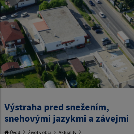
Výstraha pred snežením,
snehovými jazykmi a závejmi
Úvod
Život v obci
Aktuality