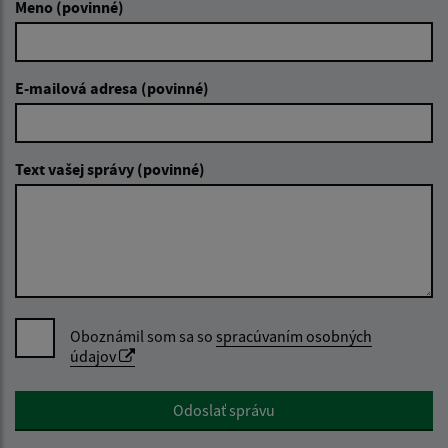
Meno (povinné)
E-mailová adresa (povinné)
Text vašej správy (povinné)
Oboznámil som sa so
spracúvaním osobných
údajov
Google reCaptcha Response
Odoslať správu