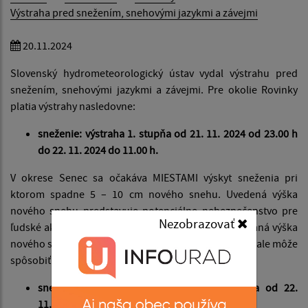
Výstraha pred snežením, snehovými jazykmi a závejmi
20.11.2024
Slovenský hydrometeorologický ústav vydal výstrahu pred
snežením, snehovými jazykmi a závejmi. Pre okolie Rovinky
platia výstrahy nasledovne:
sneženie: výstraha 1. stupňa od 21. 11. 2024 od 23.00 h
do 22. 11. 2024 do 11.00 h.
V okrese Senec sa očakáva MIESTAMI výskyt sneženia pri
ktorom spadne 5 – 10 cm nového snehu. Uvedená výška
nového snehu predstavuje potenciálne nebezpečenstvo pre
Nezobrazovať
ľudské aktivity (dopravu a pohyb osôb). Predpokladaná výška
nového snehu je v danej ročnej dobe a oblasti bežná, ale môže
spôsobiť škody menšieho rozsahu.
snehové jazyky a záveje: výstraha 1. stupňa od 22.
11. 2024 od 00.00 h do 22. 11. 2024 do 18.00 h.