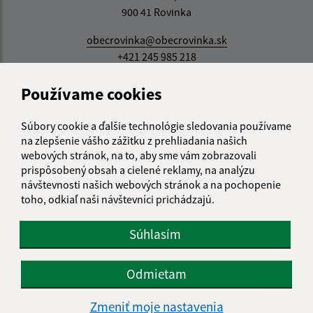
900 41 Rovinka
obecrovinka@obecrovinka.sk
+421 245 985 218
IČO: 00305057
Používame cookies
Súbory cookie a ďalšie technológie sledovania používame
na zlepšenie vášho zážitku z prehliadania našich
webových stránok, na to, aby sme vám zobrazovali
prispôsobený obsah a cielené reklamy, na analýzu
návštevnosti našich webových stránok a na pochopenie
toho, odkiaľ naši návštevníci prichádzajú.
Súhlasím
Odmietam
Zmeniť moje nastavenia