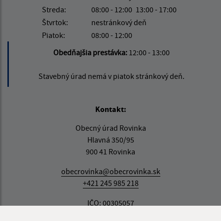
Streda:
08:00 - 12:00
13:00 - 17:00
Štvrtok:
nestránkový deň
Piatok:
08:00 - 12:00
Obedňajšia prestávka:
12:00 - 13:00
Stavebný úrad nemá v piatok stránkový deň.
Kontakt:
Obecný úrad Rovinka
Hlavná 350/95
900 41 Rovinka
obecrovinka@obecrovinka.sk
+421 245 985 218
IČO: 00305057