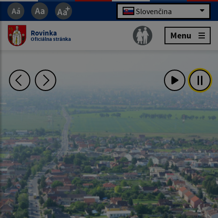
Slovenčina
Rovinka
Menu
Oficiálna stránka