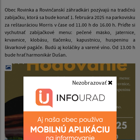
Obec Rovinka a Rovinčanskí záhradkári pozývajú na tradičnú
zabíjačku, ktorá sa bude konať 1. februára 2025 na parkovisku
za reštauráciou Morris v čase od 11.00 h do 16.00 h. Príďte si
vychutnať zabíjačkové menu: pečené mäsko, jaternice,
krvavnice, klobásu, tlačenku, kapustnicu, huspeninu a
škvarkové pagáče. Budú aj koláčiky a varené víno. Od 13.00 h
bude hrať harmonikár Dušan.
Nezobrazovať