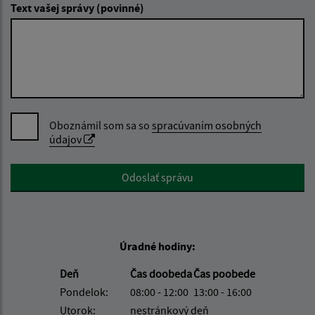
Text vašej správy (povinné)
Oboznámil som sa so
spracúvaním osobných
údajov
Google reCaptcha Response
Odoslať správu
Úradné hodiny:
Deň
Čas doobeda
Čas poobede
Pondelok:
08:00 - 12:00
13:00 - 16:00
Utorok:
nestránkový deň