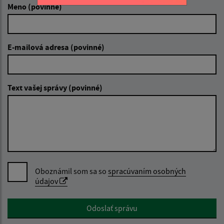
Meno (povinné)
E-mailová adresa (povinné)
Text vašej správy (povinné)
Oboznámil som sa so
spracúvaním osobných
údajov
Google reCaptcha Response
Odoslať správu