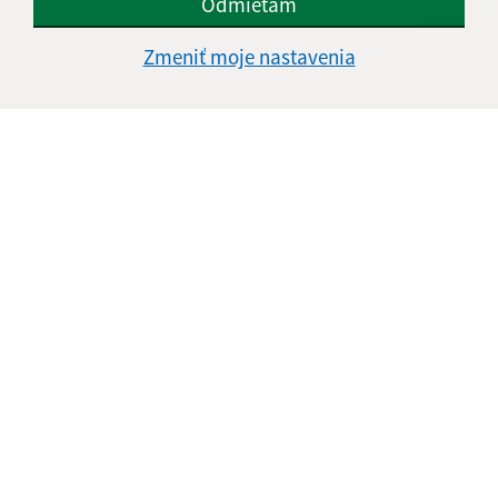
Odmietam
Vyhlásenie o prístupnosti
Zmeniť moje nastavenia
Autorské práva
Ochrana osobných údajov
Navigácia:
Vytlačiť aktuálnu stránku
Mapa stránok
Cookies
Rýchle odkazy:
Aktuality
Úradná tabuľa
Obecný úrad
Obecné zastupiteľstvo
Tlačivá
Odkaz na starú verziu stránky
Aktualizované: