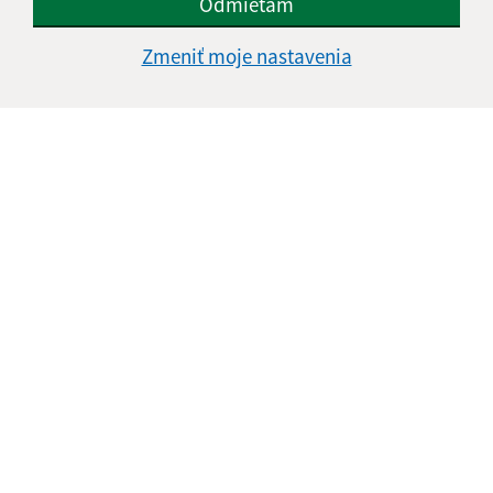
Odmietam
Vyhlásenie o prístupnosti
Zmeniť moje nastavenia
Autorské práva
Ochrana osobných údajov
Navigácia:
Vytlačiť aktuálnu stránku
Mapa stránok
Cookies
Rýchle odkazy:
Aktuality
Úradná tabuľa
Obecný úrad
Obecné zastupiteľstvo
Tlačivá
Odkaz na starú verziu stránky
Aktualizované: