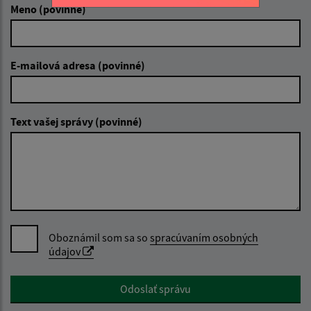
Meno (povinné)
E-mailová adresa (povinné)
Text vašej správy (povinné)
Oboznámil som sa so
spracúvaním osobných
údajov
Google reCaptcha Response
Odoslať správu