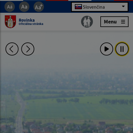
Slovenčina
Rovinka
Menu
Oficiálna stránka