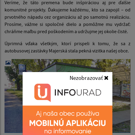
Veríme, že táto premena bude inšpiráciou aj pre ďalšie
komunitné projekty. Ďakujeme každému, kto sa zapojil – od
prvotného nápadu cez organizáciu až po samotnú realizáciu.
Prosíme, vážme si spoločné dielo a pomôžme mu vydržať:
chráňme maľbu pred poškodením a udržujme jej okolie čisté.
Úprimná vďaka všetkým, ktorí prispeli k tomu, že sa z
autobusovej zastávky Majerská stala pekná vizitka našej obce.
Nezobrazovať