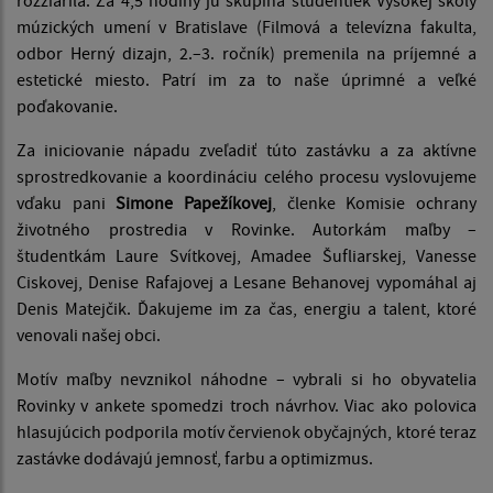
rozžiarila. Za 4,5 hodiny ju skupina študentiek Vysokej školy
múzických umení v Bratislave (Filmová a televízna fakulta,
odbor Herný dizajn, 2.–3. ročník) premenila na príjemné a
estetické miesto. Patrí im za to naše úprimné a veľké
poďakovanie.
Za iniciovanie nápadu zveľadiť túto zastávku a za aktívne
sprostredkovanie a koordináciu celého procesu vyslovujeme
vďaku pani
Simone Papežíkovej
, členke Komisie ochrany
životného prostredia v Rovinke. Autorkám maľby –
študentkám Laure Svítkovej, Amadee Šufliarskej, Vanesse
Ciskovej, Denise Rafajovej a Lesane Behanovej vypomáhal aj
Denis Matejčik. Ďakujeme im za čas, energiu a talent, ktoré
venovali našej obci.
Motív maľby nevznikol náhodne – vybrali si ho obyvatelia
Rovinky v ankete spomedzi troch návrhov. Viac ako polovica
hlasujúcich podporila motív červienok obyčajných, ktoré teraz
zastávke dodávajú jemnosť, farbu a optimizmus.