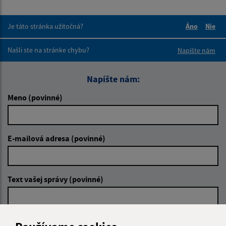
Je táto stránka užitočná?
Áno
Nie
Boli tieto 
Boli 
Našli ste na stránke chybu?
Napíšte nám
Napíšte nám:
Meno (povinné)
E-mailová adresa (povinné)
Text vašej správy (povinné)