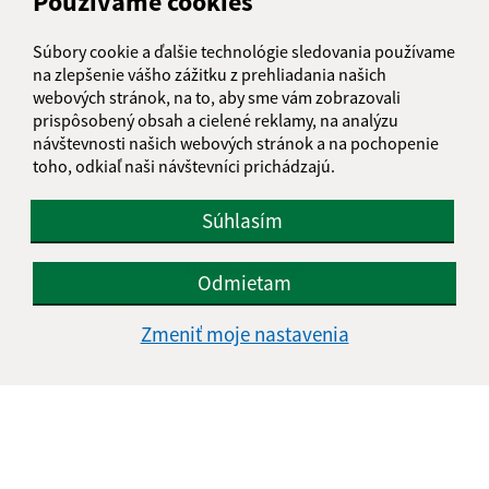
Používame cookies
Súbory cookie a ďalšie technológie sledovania používame
na zlepšenie vášho zážitku z prehliadania našich
Oboznámil som sa so
spracúvaním osobných
webových stránok, na to, aby sme vám zobrazovali
údajov
prispôsobený obsah a cielené reklamy, na analýzu
návštevnosti našich webových stránok a na pochopenie
Google reCaptcha Response
Odoslať správu
toho, odkiaľ naši návštevníci prichádzajú.
Súhlasím
Úradné hodiny:
Odmietam
Deň
Čas doobeda
Čas poobede
Zmeniť moje nastavenia
Pondelok:
08:00 - 12:00
13:00 - 16:00
Utorok:
nestránkový deň
Streda:
08:00 - 12:00
13:00 - 17:00
Štvrtok:
nestránkový deň
Piatok:
08:00 - 12:00