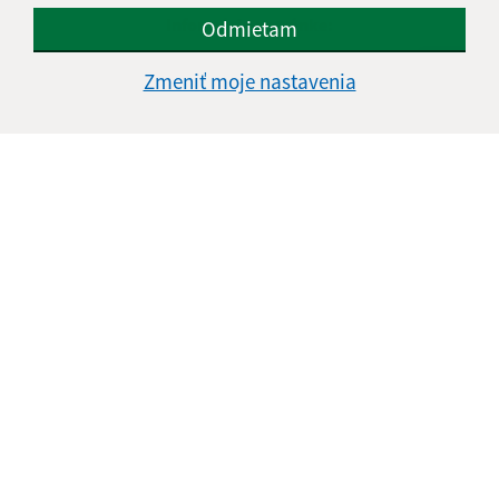
Informácie o stránke:
Odmietam
Vyhlásenie o prístupnosti
Zmeniť moje nastavenia
Autorské práva
Ochrana osobných údajov
Navigácia:
Vytlačiť aktuálnu stránku
Mapa stránok
Cookies
Rýchle odkazy:
Aktuality
Úradná tabuľa
Obecný úrad
Obecné zastupiteľstvo
Tlačivá
Odkaz na starú verziu stránky