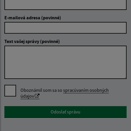
E-mailová adresa (povinné)
Text vašej správy (povinné)
Oboznámil som sa so
spracúvaním osobných
údajov
Google reCaptcha Response
Odoslať správu