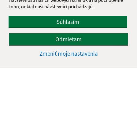
toho, odkiaľ naši návštevníci prichádzajú.
Súhlasím
Odmietam
Informácie o stránke:
Zmeniť moje nastavenia
Vyhlásenie o prístupnosti
Autorské práva
Ochrana osobných údajov
Navigácia:
Vytlačiť aktuálnu stránku
Mapa stránok
Cookies
Rýchle odkazy:
Aktuality