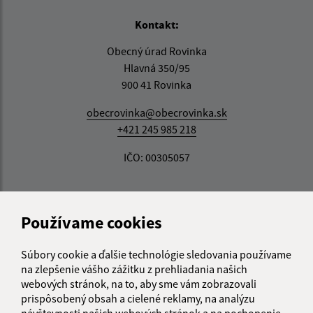
Kontakt:
Obecný úrad Rovinka
Hlavná 350/95
900 41 Rovinka
obecrovinka@obecrovinka.sk
+421 245 985 218
IČO: 00305057
Používame cookies
Súbory cookie a ďalšie technológie sledovania používame
na zlepšenie vášho zážitku z prehliadania našich
webových stránok, na to, aby sme vám zobrazovali
prispôsobený obsah a cielené reklamy, na analýzu
návštevnosti našich webových stránok a na pochopenie