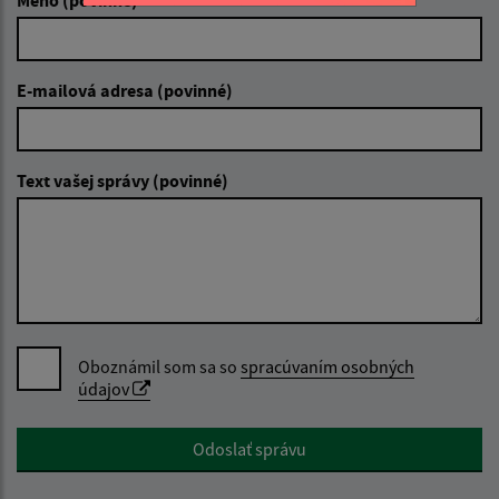
E-mailová adresa (povinné)
Text vašej správy (povinné)
Oboznámil som sa so
spracúvaním osobných
údajov
Google reCaptcha Response
Odoslať správu