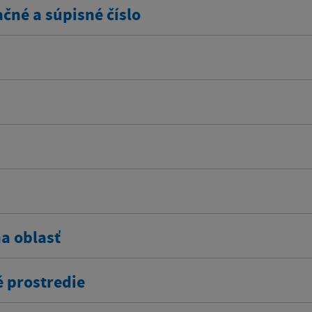
čné a súpisné číslo
na oblasť
é prostredie