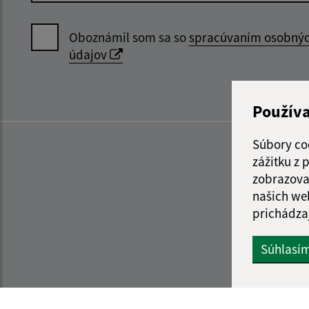
Oboznámil som sa so
spracúvaním osobný
údajov
Použív
Súbory co
zážitku z
zobrazova
našich we
prichádza
Súhlasí