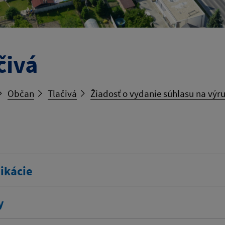
čivá
Občan
Tlačivá
Žiadosť o vydanie súhlasu na výr
ikácie
y