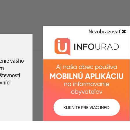
Nezobrazovať
enie vášho
ám
števnosti
vníci