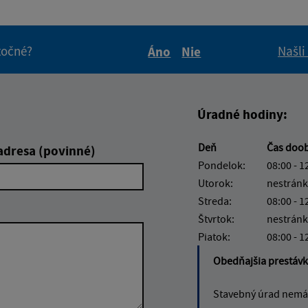
itočné?
Našli
Áno
Nie
Boli tieto informácie pre 
Boli tieto informáci
Úradné hodiny:
Deň
Čas doo
adresa (povinné)
Pondelok:
08:00 - 1
Utorok:
nestránk
Streda:
08:00 - 1
Štvrtok:
nestránk
Piatok:
08:00 - 1
Obedňajšia prestáv
Stavebný úrad nemá 