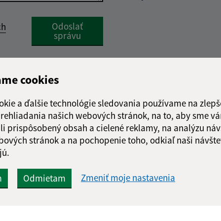
Google reCaptcha Response
Odoslať
ch
správu
ame cookies
okie a ďalšie technológie sledovania používame na zlepš
 prehliadania našich webových stránok, na to, aby sme v
li prispôsobený obsah a cielené reklamy, na analýzu náv
bových stránok a na pochopenie toho, odkiaľ naši návšte
jú.
Zmeniť moje nastavenia
m
Odmietam