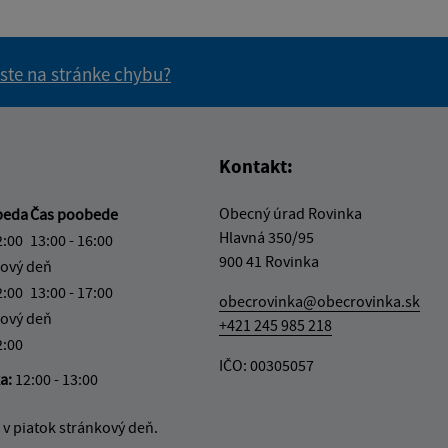
 ste na stránke chybu?
vás užitočné?
e pre vás užitočné?
Kontakt:
Obecný úrad Rovinka
beda
Čas poobede
Hlavná 350/95
2:00
13:00 - 16:00
900 41 Rovinka
ový deň
2:00
13:00 - 17:00
obecrovinka@obecrovinka.sk
ový deň
+421 245 985 218
2:00
IČO: 00305057
ka:
12:00 - 13:00
v piatok stránkový deň.