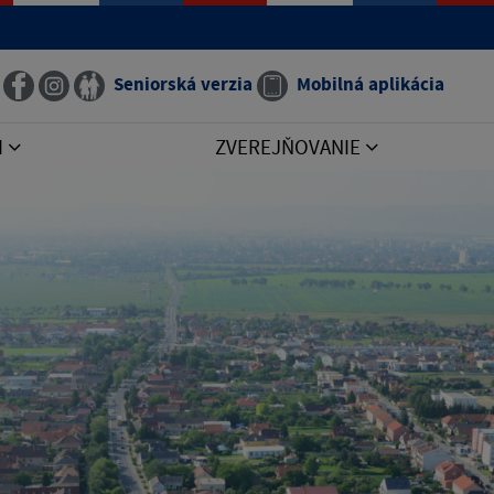
Seniorská verzia
Mobilná aplikácia
I
ZVEREJŇOVANIE