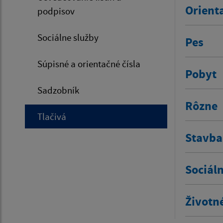
Orienta
podpisov
Sociálne služby
Pes
Súpisné a orientačné čísla
Pobyt
Sadzobník
Rôzne
Tlačivá
Stavba
Sociál
Životn