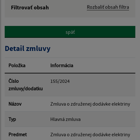
Filtrovať obsah
Rozbaliť obsah filtra
Hľadaný výraz:
späť
Hľadať v:
Detail zmluvy
Typ dátumu:
Položka
Informácia
Dátum od:
Číslo
155/2024
zmluvy/dodatku
Dátum do:
Názov
Zmluva o združenej dodávke elektriny
Typ
Hlavná zmluva
Suma od:
Predmet
Zmluva o združenej dodávke elektriny