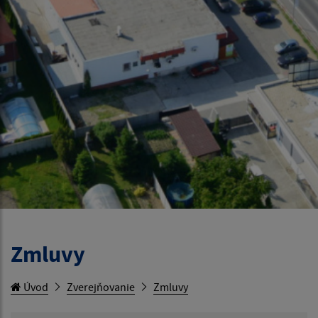
Zmluvy
Úvod
Zverejňovanie
Zmluvy