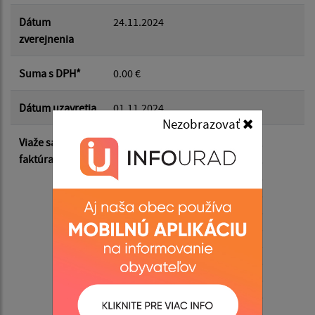
Suma do:
Dátum
24.11.2024
zverejnenia
Typ:
Suma s DPH*
0.00 €
Dátum uzavretia
01.11.2024
Nezobrazovať
Filtrovať
Reset
Viaže sa k
DF2024/1494
,
DF2024/1495
,
faktúram čislo
DF2024/1496
,
DF2024/1497
,
DF2024/1498
,
DF2024/1499
,
DF2024/1500
,
DF2024/1501
,
DF2024/1502
,
DF2024/1503
,
DF2024/1504
,
DF2024/1505
,
DF2024/1506
,
DF2024/1507
,
DF2024/1508
,
DF2024/1509
,
DF2024/1513
,
DF2024/1514
,
DF2024/1515
,
DF2024/1516
,
DF2024/1517
,
DF2024/1518
,